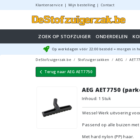
Klantenservice
|
Mijn bestelling
|
Contact
ZOEK OP STOFZUIGER
ONDERDELEN
KO
Op werkdagen vóór
22:00
besteld = morgen in h
DeStofzuigerzak.be
Stofzuigerzakken
AEG
AET77
Terug naar
AEG AET7750
AEG AET7750 (park
Inhoud
:
1
Stuk
Wessel·Werk uitvoering voor
Passend op alle buizen met 
Met hard nylon (PP) haar.