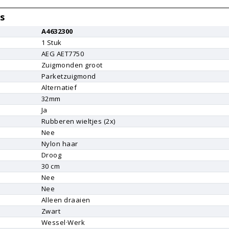
s
A4632300
1
Stuk
AEG
AET7750
Zuigmonden groot
Parketzuigmond
Alternatief
r
32mm
Ja
Rubberen wieltjes (2x)
Nee
Nylon haar
Droog
30 cm
Nee
Nee
Alleen draaien
Zwart
Wessel·Werk