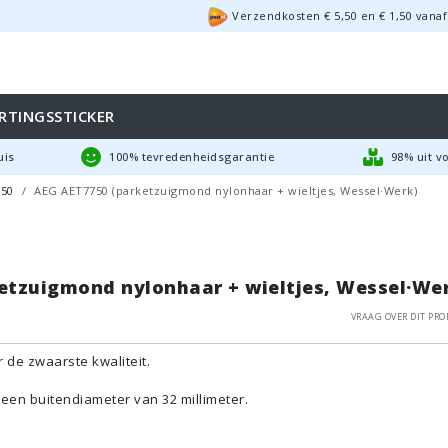
Verzendkosten €
5,50
en
€
1,50
vanaf
RTINGSSTICKER
uis
100% tevredenheidsgarantie
98% uit v
50
AEG AET7750 (parketzuigmond nylonhaar + wieltjes, Wessel·Werk)
etzuigmond nylonhaar + wieltjes, Wessel·We
Vraag over dit pro
 de zwaarste kwaliteit.
een buitendiameter van 32 millimeter.