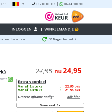
|
 €
15
03 / 80 80 186
06-44 900 600
INLOGGEN
|
WINKELMANDJE
oorraad leverbaar
30 Dagen bedenktijd
24,95
27,95
nu
rk)
duct?
Extra voordeel
Vanaf 2 stuks
:
22,95
p/s
Vanaf 4 stuks
:
21,95
p/s
Grotere afname nodig?
Klik hier
Voorraad: 5+