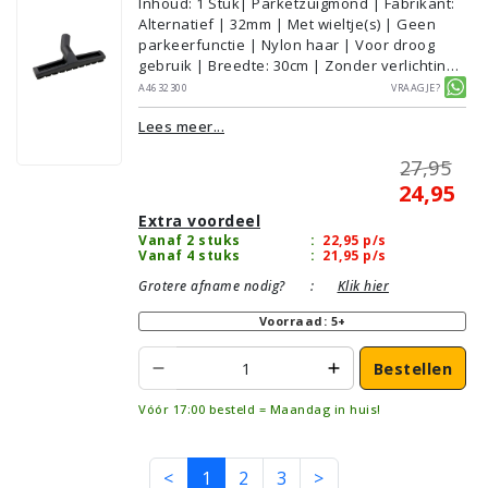
Inhoud
:
1
Stuk
| Parketzuigmond | Fabrikant:
Alternatief | 32mm | Met wieltje(s) | Geen
parkeerfunctie | Nylon haar | Voor droog
gebruik | Breedte: 30cm | Zonder verlichting |
Zonder kliksysteem | Zwart | Wessel·Werk |
A4632300
Vraagje?
Geschikt voor vloertype: Plavuizen/Tegels,
Lees meer...
Parket/Laminaat, PVC/Vinyl
27,95
24,95
Extra voordeel
Vanaf 2 stuks
:
22,95
p/s
Vanaf 4 stuks
:
21,95
p/s
Grotere afname nodig?
:
Klik hier
Voorraad: 5+
Bestellen
Vóór 17:00 besteld = Maandag in huis!
<
1
2
3
>