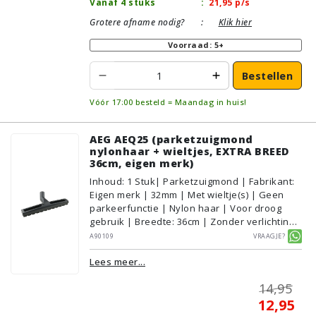
Vanaf 4 stuks
:
21,95
p/s
Grotere afname nodig?
:
Klik hier
Voorraad: 5+
Bestellen
Vóór 17:00 besteld = Maandag in huis!
AEG AEQ25 (parketzuigmond
nylonhaar + wieltjes, EXTRA BREED
36cm, eigen merk)
Inhoud
:
1
Stuk
| Parketzuigmond | Fabrikant:
Eigen merk | 32mm | Met wieltje(s) | Geen
parkeerfunctie | Nylon haar | Voor droog
gebruik | Breedte: 36cm | Zonder verlichting |
Zonder kliksysteem | Zwart | Alternatief |
A90109
Vraagje?
Geschikt voor vloertype: Plavuizen/Tegels,
Lees meer...
Parket/Laminaat, PVC/Vinyl
14,95
12,95