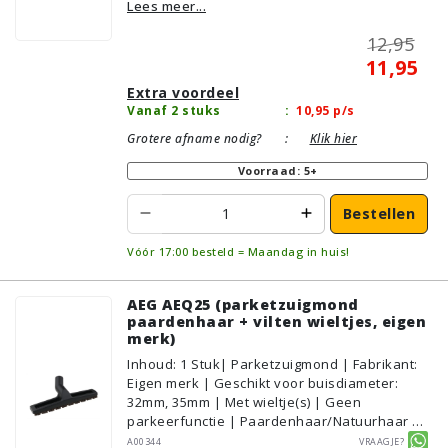
Lees meer...
Plavuizen/Tegels, Parket/Laminaat, PVC/Vinyl
12,95
11,95
Extra voordeel
Vanaf 2 stuks
:
10,95
p/s
Grotere afname nodig?
:
Klik hier
Voorraad: 5+
Bestellen
Vóór 17:00 besteld = Maandag in huis!
AEG AEQ25 (parketzuigmond
paardenhaar + vilten wieltjes, eigen
merk)
Inhoud
:
1
Stuk
| Parketzuigmond | Fabrikant:
Eigen merk | Geschikt voor buisdiameter:
32mm, 35mm | Met wieltje(s) | Geen
parkeerfunctie | Paardenhaar/Natuurhaar |
Voor droog gebruik | Breedte: 30cm | Zonder
A00344
Vraagje?