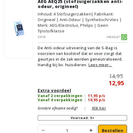
AEG AEQ25 (stofzuigerzakken anti-
odeur, origineel)
Inhoud
:
4
Stofzuigerzakken
| Fabrikant:
Origineel | Anti-Odeur | Synthetisch/vlies |
Merk: AEG/Electrolux, Philips | Geen
fijnstofklasse
E203S
Vraagje?
De Anti-odeur uitvoering van de S-Bag is
voorzien van koolstof dat er voor zorgt dat
geurtjes in de zak worden geneutraliseerd.
Handig bij bv. huisdieren.
Lees meer...
14,95
12,95
Extra voordeel
Vanaf 2 verpakkingen
:
11,95
p/s
Vanaf 4 verpakkingen
:
10,95
p/s
Grotere afname nodig?
:
Klik hier
Voorraad: 5+
Bestellen