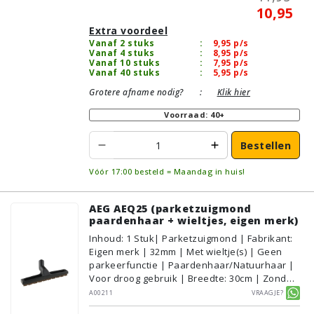
10,95
Extra voordeel
Vanaf 2 stuks
:
9,95
p/s
Vanaf 4 stuks
:
8,95
p/s
Vanaf 10 stuks
:
7,95
p/s
Vanaf 40 stuks
:
5,95
p/s
Grotere afname nodig?
:
Klik hier
Voorraad: 40+
Bestellen
Vóór 17:00 besteld = Maandag in huis!
AEG AEQ25 (parketzuigmond
paardenhaar + wieltjes, eigen merk)
Inhoud
:
1
Stuk
| Parketzuigmond | Fabrikant:
Eigen merk | 32mm | Met wieltje(s) | Geen
parkeerfunctie | Paardenhaar/Natuurhaar |
Voor droog gebruik | Breedte: 30cm | Zonder
verlichting | Zonder kliksysteem | Zwart |
A00211
Vraagje?
Alternatief | Geschikt voor vloertype: