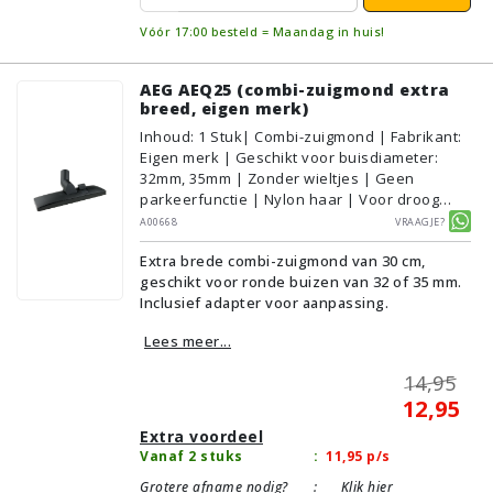
Vóór 17:00 besteld = Maandag in huis!
AEG AEQ25 (combi-zuigmond extra
breed, eigen merk)
Inhoud
:
1
Stuk
| Combi-zuigmond | Fabrikant:
Eigen merk | Geschikt voor buisdiameter:
32mm, 35mm | Zonder wieltjes | Geen
parkeerfunctie | Nylon haar | Voor droog
gebruik | Breedte: 30cm | Zonder verlichting |
A00668
Vraagje?
Zonder kliksysteem | Zwart | Alternatief |
Extra brede combi-zuigmond van 30 cm,
Geschikt voor vloertype: Plavuizen/Tegels,
geschikt voor ronde buizen van 32 of 35 mm.
Parket/Laminaat, PVC/Vinyl,
Inclusief adapter voor aanpassing.
Tapijt/Vloerbedekking
Lees meer...
14,95
12,95
Extra voordeel
Vanaf 2 stuks
:
11,95
p/s
Grotere afname nodig?
:
Klik hier