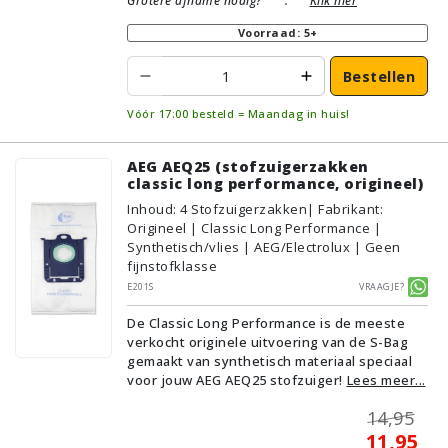
Grotere afname nodig?
:
Klik hier
Voorraad: 5+
Bestellen
Vóór 17:00 besteld = Maandag in huis!
AEG AEQ25 (stofzuigerzakken
classic long performance, origineel)
Inhoud
:
4
Stofzuigerzakken
| Fabrikant:
Origineel | Classic Long Performance |
Synthetisch/vlies | AEG/Electrolux | Geen
fijnstofklasse
E201S
Vraagje?
De Classic Long Performance is de meeste
verkocht originele uitvoering van de S-Bag
gemaakt van synthetisch materiaal speciaal
voor jouw AEG AEQ25 stofzuiger!
Lees meer...
14,95
11,95