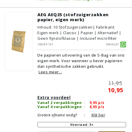
AEG AEQ25 (stofzuigerzakken
papier, eigen merk)
Inhoud
:
10
Stofzuigerzakken
| Fabrikant:
Eigen merk | Classic | Papier | Alternatief |
Geen fijnstofklasse | Inclusief microfilter
1800EP-10F
Vraagje?
De papieren uitvoering van de S-Bag van ons
eigen merk. Voor wanneer u liever papieren
dan synthetische zakken gebruikt.
Lees meer...
11,95
10,95
Extra voordeel
Vanaf 2 verpakkingen
:
9,95
p/s
Vanaf 4 verpakkingen
:
8,95
p/s
Grotere afname nodig?
:
Klik hier
Voorraad: 5+