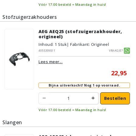
Vóór 17:00 besteld = Maandag in huis!
Stofzuigerzakhouders
AEG AEQ25 (stofzuigerzakhouder,
origineel)
Inhoud
:
1
Stuk
| Fabrikant: Origineel
4055309811
Vraagje?
Lees meer...
22,95
Bijna uitverkocht!
Nog 1 op voorraad.
Bestellen
Vóór 17:00 besteld = Maandag in huis!
Slangen