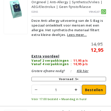
Origineel | Anti-Allergy | Synthetisch/vlies |
AEG/Electrolux | Geen fijnstofklasse
E206S
Vraagje?
Deze Anti-allergy uitvoering van de S-Bag is
speciaal ontwikkelt voor mensen met een
allergie. Het synthetische materiaal filtert
extra kleine deeltjes.
Lees meer...
14,95
12,95
Extra voordeel
Vanaf 2 verpakkingen
:
11,95
p/s
Vanaf 4 verpakkingen
:
10,95
p/s
Grotere afname nodig?
:
Klik hier
Voorraad: 5+
Bestellen
Vóór 17:00 besteld = Maandag in huis!