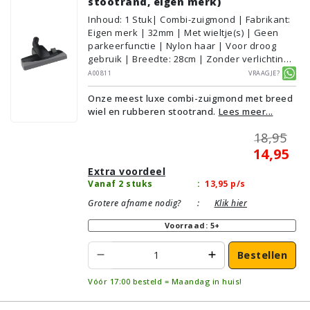
stootrand, eigen merk)
Inhoud
:
1
Stuk
| Combi-zuigmond | Fabrikant:
Eigen merk | 32mm | Met wieltje(s) | Geen
parkeerfunctie | Nylon haar | Voor droog
gebruik | Breedte: 28cm | Zonder verlichting |
Zonder kliksysteem | Kleur: Grijs, Zwart |
A00811
Vraagje?
Alternatief | Geschikt voor vloertype:
Onze meest luxe combi-zuigmond met breed
Plavuizen/Tegels, Parket/Laminaat,
wiel en rubberen stootrand.
Lees meer...
PVC/Vinyl, Tapijt/Vloerbedekking
18,95
14,95
Extra voordeel
Vanaf 2 stuks
:
13,95
p/s
Grotere afname nodig?
:
Klik hier
Voorraad: 5+
Bestellen
Vóór 17:00 besteld = Maandag in huis!