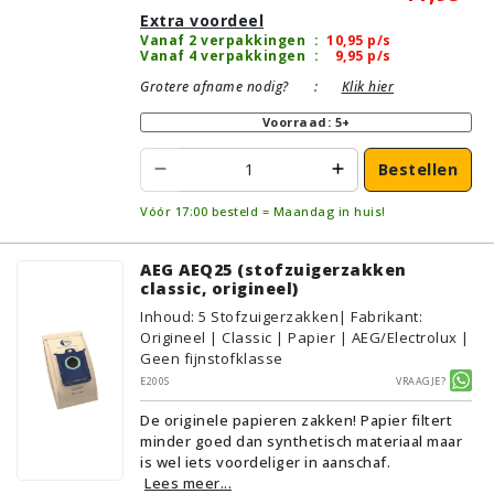
Extra voordeel
Vanaf 2 verpakkingen
:
10,95
p/s
Vanaf 4 verpakkingen
:
9,95
p/s
Grotere afname nodig?
:
Klik hier
Voorraad: 5+
Bestellen
Vóór 17:00 besteld = Maandag in huis!
AEG AEQ25 (stofzuigerzakken
classic, origineel)
Inhoud
:
5
Stofzuigerzakken
| Fabrikant:
Origineel | Classic | Papier | AEG/Electrolux |
Geen fijnstofklasse
E200S
Vraagje?
De originele papieren zakken! Papier filtert
minder goed dan synthetisch materiaal maar
is wel iets voordeliger in aanschaf.
Lees meer...