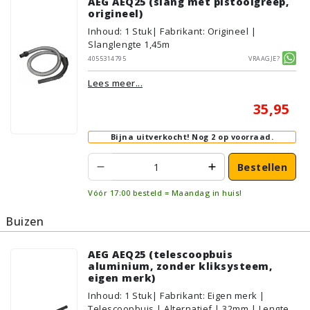
AEG AEQ25 (slang met pistoolgreep,
origineel)
Inhoud
:
1
Stuk
| Fabrikant: Origineel |
Slanglengte 1,45m
4055314795
Vraagje?
Lees meer...
35,95
Bijna uitverkocht!
Nog 2 op voorraad.
Bestellen
Vóór 17:00 besteld = Maandag in huis!
Buizen
AEG AEQ25 (telescoopbuis
aluminium, zonder kliksysteem,
eigen merk)
Inhoud
:
1
Stuk
| Fabrikant: Eigen merk |
Telescoopbuis | Alternatief | 32mm | Lengte