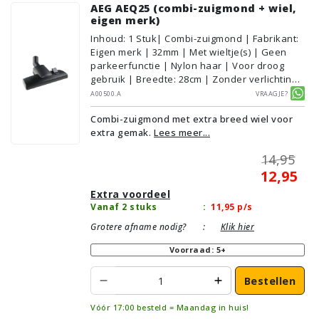
AEG AEQ25 (combi-zuigmond + wiel,
eigen merk)
Inhoud
:
1
Stuk
| Combi-zuigmond | Fabrikant:
Eigen merk | 32mm | Met wieltje(s) | Geen
parkeerfunctie | Nylon haar | Voor droog
gebruik | Breedte: 28cm | Zonder verlichting |
Zonder kliksysteem | Zwart | Alternatief |
A00500.A
Vraagje?
Geschikt voor vloertype: Plavuizen/Tegels,
Combi-zuigmond met extra breed wiel voor
Parket/Laminaat, PVC/Vinyl,
extra gemak.
Lees meer...
Tapijt/Vloerbedekking
14,95
12,95
Extra voordeel
Vanaf 2 stuks
:
11,95
p/s
Grotere afname nodig?
:
Klik hier
Voorraad: 5+
Bestellen
Vóór 17:00 besteld = Maandag in huis!