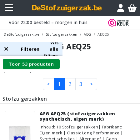
Vóór
22:00
besteld = morgen in huis
DeStofzuigerzak.be
Stofzuigerzakken
AEG
AEQ25
Wis
AEG AEQ25
Filteren
alle
filters
Toon 53 producten
Filters
<
1
2
3
>
Stofzuigerzakken
AEG AEQ25 (stofzuigerzakken
synthetisch, eigen merk)
Inhoud
:
10
Stofzuigerzakken
| Fabrikant:
Eigen merk | Classic Long Performance |
Synthetisch/vlies | Alternatief | Geen