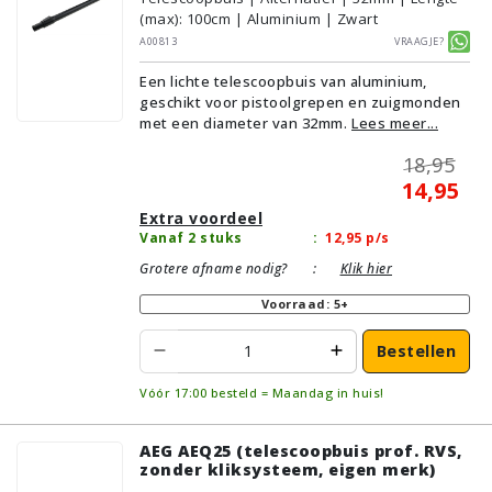
(max): 100cm | Aluminium | Zwart
A00813
Vraagje?
Een lichte telescoopbuis van aluminium,
geschikt voor pistoolgrepen en zuigmonden
met een diameter van 32mm.
Lees meer...
18,95
14,95
Extra voordeel
Vanaf 2 stuks
:
12,95
p/s
Grotere afname nodig?
:
Klik hier
Voorraad: 5+
Bestellen
Vóór 17:00 besteld = Maandag in huis!
AEG AEQ25 (telescoopbuis prof. RVS,
zonder kliksysteem, eigen merk)