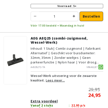
Voorraad: 5+
Bestellen
Vóór 17:00 besteld = Maandag in huis!
AEG AEQ25 (combi-zuigmond,
Wessel·Werk)
Inhoud
:
1
Stuk
| Combi-zuigmond | Fabrikant:
Alternatief | Geschikt voor buisdiameter:
32mm, 35mm | Zonder wieltjes | Geen
parkeerfunctie | Nylon haar | Voor droog
gebruik | Breedte: 27cm | Zonder verlichting |
A4535272-TA
Vraagje?
Zonder kliksysteem | Zwart | Wessel·Werk |
Wessel·Werk uitvoering voor de zwaarste
Geschikt voor vloertype: Plavuizen/Tegels,
kwaliteit.
Lees meer...
Parket/Laminaat, PVC/Vinyl,
Tapijt/Vloerbedekking
29,95
24,95
Extra voordeel
Vanaf 2 stuks
:
22,95
p/s