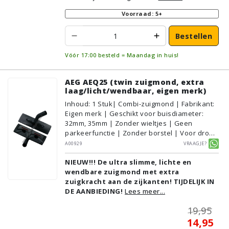
Voorraad: 5+
Bestellen
Vóór 17:00 besteld = Maandag in huis!
AEG AEQ25 (twin zuigmond, extra
laag/licht/wendbaar, eigen merk)
Inhoud
:
1
Stuk
| Combi-zuigmond | Fabrikant:
Eigen merk | Geschikt voor buisdiameter:
32mm, 35mm | Zonder wieltjes | Geen
parkeerfunctie | Zonder borstel | Voor droog
gebruik | Breedte: 31cm | Zonder verlichting |
A00929
Vraagje?
Zonder kliksysteem | Zwart | Alternatief |
NIEUW!!! De ultra slimme, lichte en
Geschikt voor vloertype: Plavuizen/Tegels,
wendbare zuigmond met extra
Parket/Laminaat, PVC/Vinyl,
zuigkracht aan de zijkanten! TIJDELIJK IN
Tapijt/Vloerbedekking
DE AANBIEDING!
Lees meer...
19,95
14,95