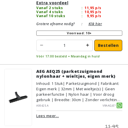
Extra voordeel
Vanaf 2 stuks
:
11,95
p/s
Vanaf 4 stuks
:
10,95
p/s
Vanaf 10 stuks
:
9,95
p/s
Grotere afname nodig?
:
Klik hier
Voorraad: 10+
Bestellen
Vóór 17:00 besteld = Maandag in huis!
AEG AEQ25 (parketzuigmond
nylonhaar + wieltjes, eigen merk)
Inhoud
:
1
Stuk
| Parketzuigmond | Fabrikant:
Eigen merk | 32mm | Met wieltje(s) | Geen
parkeerfunctie | Nylon haar | Voor droog
gebruik | Breedte: 30cm | Zonder verlichting |
Zonder kliksysteem | Zwart | Alternatief |
A00425.A
Vraagje?
Geschikt voor vloertype: Plavuizen/Tegels,
Lees meer...
Parket/Laminaat, PVC/Vinyl
11,95