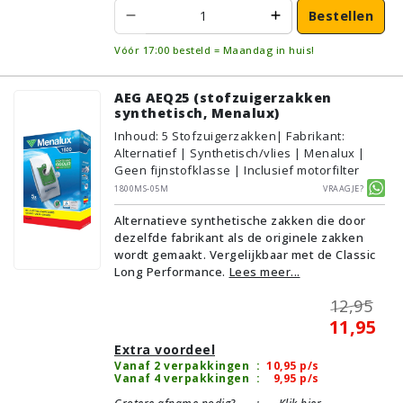
Bestellen
Vóór 17:00 besteld = Maandag in huis!
AEG AEQ25 (stofzuigerzakken
synthetisch, Menalux)
Inhoud
:
5
Stofzuigerzakken
| Fabrikant:
Alternatief | Synthetisch/vlies | Menalux |
Geen fijnstofklasse | Inclusief motorfilter
1800MS-05M
Vraagje?
Alternatieve synthetische zakken die door
dezelfde fabrikant als de originele zakken
wordt gemaakt. Vergelijkbaar met de Classic
Long Performance.
Lees meer...
12,95
11,95
Extra voordeel
Vanaf 2 verpakkingen
:
10,95
p/s
Vanaf 4 verpakkingen
:
9,95
p/s