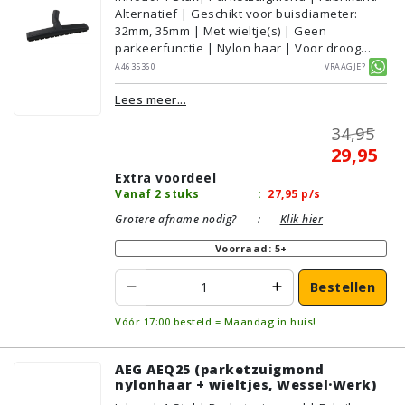
Alternatief | Geschikt voor buisdiameter:
32mm, 35mm | Met wieltje(s) | Geen
parkeerfunctie | Nylon haar | Voor droog
gebruik | Breedte: 36cm | Zonder verlichting |
A4635360
Vraagje?
Zonder kliksysteem | Zwart | Wessel·Werk |
Lees meer...
Geschikt voor vloertype: Plavuizen/Tegels,
Parket/Laminaat, PVC/Vinyl
34,95
29,95
Extra voordeel
Vanaf 2 stuks
:
27,95
p/s
Grotere afname nodig?
:
Klik hier
Voorraad: 5+
Bestellen
Vóór 17:00 besteld = Maandag in huis!
AEG AEQ25 (parketzuigmond
nylonhaar + wieltjes, Wessel·Werk)