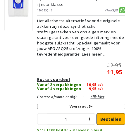
fijnstofklasse
1800ESQ-10
Vraagje?
Het allerbeste alternatief voor de originele
zakken zijn deze synthetische
stofzuigerzakken van ons eigen merk en
staan garant voor een goede filtering met de
hoogste zuigkracht. Speciaal gemaakt voor
jouw AEG AEQ25 stofzuiger. 100%
tevredenheidgarantie!
Lees meer...
12,95
11,95
Extra voordeel
Vanaf 2 verpakkingen
:
10,95
p/s
Vanaf 4 verpakkingen
:
9,95
p/s
Grotere afname nodig?
:
Klik hier
Voorraad: 5+
Bestellen
Vóór 17:00 besteld = Maandag in huis!