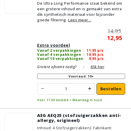
De Ultra Long Performance staat bekend om
een grotere inhoud en is gemaakt van extra
dik synthetisch materiaal voor bijzonder
goede filtering.
Lees meer...
14,95
12,95
Extra voordeel
Vanaf 2 verpakkingen
:
11,95
p/s
Vanaf 4 verpakkingen
:
10,95
p/s
Vanaf 10 verpakkingen
:
9,95
p/s
Grotere afname nodig?
:
Klik hier
Voorraad: 10+
Bestellen
Vóór 17:00 besteld = Maandag in huis!
AEG AEQ25 (stofzuigerzakken anti-
allergy, origineel)
Inhoud
:
4
Stofzuigerzakken
| Fabrikant: