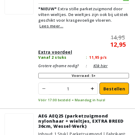
verlichting | Zonder kliksysteem | Zwart |
*NIEUW*
Extra stille parketzuigmond door
Alternatief | Geschikt voor vloertype:
vilten wieltjes. De wieltjes zijn ook bij uitstek
Plavuizen/Tegels, Parket/Laminaat, PVC/Vinyl
geschikt voor krasgevoelige vloeren.
Lees meer...
14,95
12,95
Extra voordeel
Vanaf 2 stuks
:
11,95
p/s
Grotere afname nodig?
:
Klik hier
Voorraad: 5+
Bestellen
Vóór 17:00 besteld = Maandag in huis!
AEG AEQ25 (parketzuigmond
nylonhaar + wieltjes, EXTRA BREED
36cm, Wessel·Werk)
Inhoud
:
1
Stuk
| Parketzuigmond | Fabrikant: