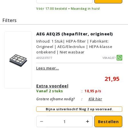
Vóór 17:00 besteld = Maandag in huis!
Filters
AEG AEQ25 (hepafilter, origineel)
Inhoud
:
1
Stuk
| HEPA-filter | Fabrikant:
Origineel | AEG/Electrolux | HEPA-klasse
onbekend | Niet wasbaar
4055337077
Vraagje?
Lees meer...
21,95
Extra voordeel
Vanaf 2 stuks
:
18,95
p/s
Grotere afname nodig?
:
Klik hier
Bijna uitverkocht!
Nog 2 op voorraad.
Bestellen