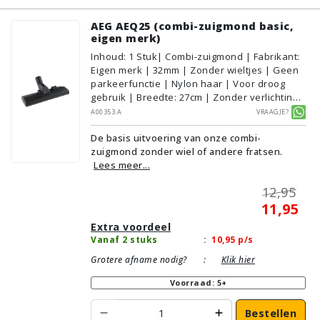
AEG AEQ25 (combi-zuigmond basic,
eigen merk)
Inhoud
:
1
Stuk
| Combi-zuigmond | Fabrikant:
Eigen merk | 32mm | Zonder wieltjes | Geen
parkeerfunctie | Nylon haar | Voor droog
gebruik | Breedte: 27cm | Zonder verlichting |
Zonder kliksysteem | Zwart | Alternatief |
A00353.A
Vraagje?
Geschikt voor vloertype: Plavuizen/Tegels,
De basis uitvoering van onze combi-
Parket/Laminaat, PVC/Vinyl,
zuigmond zonder wiel of andere fratsen.
Tapijt/Vloerbedekking
Lees meer...
12,95
11,95
Extra voordeel
Vanaf 2 stuks
:
10,95
p/s
Grotere afname nodig?
:
Klik hier
Voorraad: 5+
Bestellen