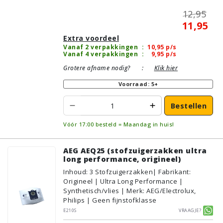
12,95
11,95
Extra voordeel
Vanaf 2 verpakkingen
:
10,95
p/s
Vanaf 4 verpakkingen
:
9,95
p/s
Grotere afname nodig?
:
Klik hier
Voorraad: 5+
Bestellen
Vóór 17:00 besteld = Maandag in huis!
AEG AEQ25 (stofzuigerzakken ultra
long performance, origineel)
Inhoud
:
3
Stofzuigerzakken
| Fabrikant:
Origineel | Ultra Long Performance |
Synthetisch/vlies | Merk: AEG/Electrolux,
Philips | Geen fijnstofklasse
E210S
Vraagje?