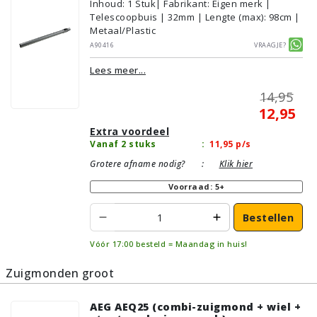
Inhoud
:
1
Stuk
| Fabrikant: Eigen merk |
Telescoopbuis | 32mm | Lengte (max): 98cm |
Metaal/Plastic
A90416
Vraagje?
Lees meer...
14,95
12,95
Extra voordeel
Vanaf 2 stuks
:
11,95
p/s
Grotere afname nodig?
:
Klik hier
Voorraad: 5+
Bestellen
Vóór 17:00 besteld = Maandag in huis!
Zuigmonden groot
AEG AEQ25 (combi-zuigmond + wiel +