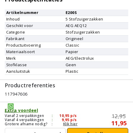
Artikelnummer
E200S
Inhoud
5
Stofzuigerzakken
Geschikt voor
AEG
AEQ12
Categorie
Stofzuigerzakken
Fabrikant
Origineel
Productuitvoering
Classic
Materiaalsoort
Papier
Merk
AEG/Electrolux
Stofklasse
Geen
Aansluitstuk
Plastic
Productreferenties
117947606
Extra voordeel
Vraagje?
12,95
Vanaf 2 verpakkingen
:
10,95
p/s
Vanaf 4 verpakkingen
:
9,95
p/s
11,95
Grotere afname nodig?
:
Klik hier