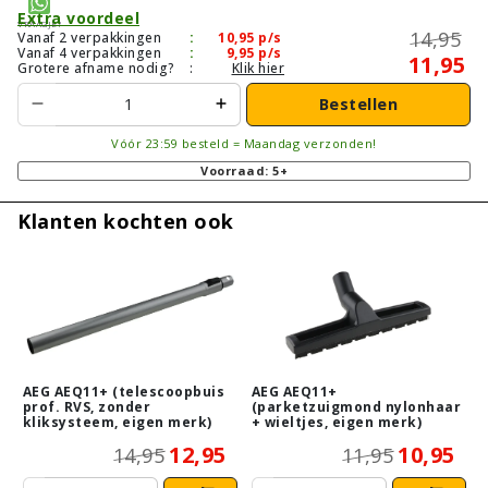
Extra voordeel
Vraagje?
14,95
Vanaf 2 verpakkingen
:
10,95
p/s
Vanaf 4 verpakkingen
:
9,95
p/s
11,95
Grotere afname nodig?
:
Klik hier
Bestellen
Vóór 23:59 besteld = Maandag verzonden!
Voorraad: 5+
Klanten kochten ook
AEG AEQ11+ (telescoopbuis
AEG AEQ11+
prof. RVS, zonder
(parketzuigmond nylonhaar
kliksysteem, eigen merk)
+ wieltjes, eigen merk)
12,95
10,95
14,95
11,95