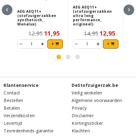
AEG AEQ11+
AEG AEQ11+
(stofzuigerzakken
AEG
(stofzuigerzakken
ultra long
(st
synthetisch,
performance,
ant
Menalux)
origineel)
ori
11,95
12,95
12,95
14,95
Klantenservice
DeStofzuigerzak.be
Contact
Veilig winkelen
Bestellen
Algemene voorwaarden
Betalen
Privacy
Verzendkosten
Disclaimer
Levertijd
Kortingssticker
Tevredenheids-garantie
Klachten