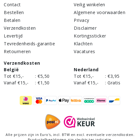
Contact
Veilig winkelen
Bestellen
Algemene voorwaarden
Betalen
Privacy
Verzendkosten
Disclaimer
Levertijd
Kortingssticker
Tevredenheids-garantie
Klachten
Retourneren
Vacatures
Verzendkosten
België
Nederland
Tot €15,-
:
€5,50
Tot €15,-
:
€3,95
Vanaf €15,-
:
€1,50
Vanaf €15,-
:
Gratis
Alle prijzen zijn in Euro's,
incl
. BTW en excl. eventuele verzendkosten.
Productafbeeldingen zijn slechts ter indicatie.