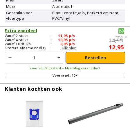
Merk
Alternatief
Geschikt voor
Plavuizen/Tegels, Parket/Laminaat,
vloertype
PVC/Vinyl
Extra voordeel
Vanaf 2 stuks
:
11,95
p/s
Vraagje?
14,95
Vanaf 4 stuks
:
10,95
p/s
Vanaf 10 stuks
:
9,95
p/s
12,95
Grotere afname nodig?
:
Klik hier
Bestellen
Vóór 23:59 besteld = Maandag verzonden!
Voorraad: 10+
Klanten kochten ook