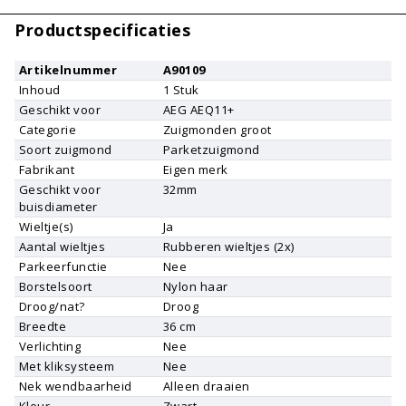
Productspecificaties
Artikelnummer
A90109
Inhoud
1
Stuk
Geschikt voor
AEG
AEQ11+
Categorie
Zuigmonden groot
Soort zuigmond
Parketzuigmond
Fabrikant
Eigen merk
Geschikt voor
32mm
buisdiameter
Wieltje(s)
Ja
Aantal wieltjes
Rubberen wieltjes (2x)
Parkeerfunctie
Nee
Borstelsoort
Nylon haar
Droog/nat?
Droog
Breedte
36 cm
Verlichting
Nee
Met kliksysteem
Nee
Nek wendbaarheid
Alleen draaien
Kleur
Zwart