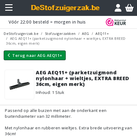
Vraagje?
Vóór
22:00
besteld = morgen in huis
DeStofzuigerzak.be
Stofzuigerzakken
AEG
AEQ11+
AEG AEQ11+ (parketzuigmond nylonhaar + wieltjes, EXTRA BREED
36cm, eigen merk)
Terug naar
AEG AEQ11+
AEG AEQ11+ (parketzuigmond
nylonhaar + wieltjes, EXTRA BREED
36cm, eigen merk)
Inhoud
:
1
Stuk
Passend op alle buizen met aan de onderkant een
buitendiameter van 32 millimeter.
Met nylonhaar en rubberen wieltjes. Extra brede uitvoering van
36cm!