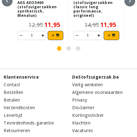
AEG AEO5460
(stofzuigerzakken
AEG
(stofzuigerzakken
classic long
(st
synthetisch,
performance,
ant
Menalux)
origineel)
ori
11,95
11,95
12,95
14,95
Klantenservice
DeStofzuigerzak.be
Contact
Veilig winkelen
Bestellen
Algemene voorwaarden
Betalen
Privacy
Verzendkosten
Disclaimer
Levertijd
Kortingssticker
Tevredenheids-garantie
Klachten
Retourneren
Vacatures