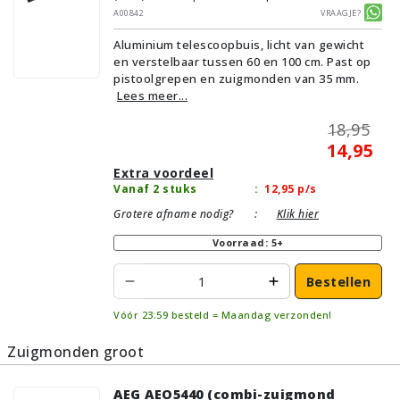
A00842
Vraagje?
Aluminium telescoopbuis, licht van gewicht
en verstelbaar tussen 60 en 100 cm. Past op
pistoolgrepen en zuigmonden van 35 mm.
Lees meer...
18,95
14,95
Extra voordeel
Vanaf 2 stuks
:
12,95
p/s
Grotere afname nodig?
:
Klik hier
Voorraad: 5+
Bestellen
Vóór 23:59 besteld = Maandag verzonden!
Zuigmonden groot
AEG AEO5440 (combi-zuigmond