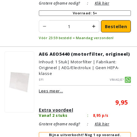
Grotere afname nodig?
:
Klik hier
Voorraad: 5+
Bestellen
Vóór 23:59 besteld = Maandag verzonden!
AEG AEO5440 (motorfilter, origineel)
Inhoud
:
1
Stuk
| Motorfilter | Fabrikant:
Origineel | AEG/Electrolux | Geen HEPA-
klasse
EF1
Vraagje?
Lees meer...
9,95
Extra voordeel
Vanaf 2 stuks
:
8,95
p/s
Grotere afname nodig?
:
Klik hier
Bijna uitverkocht!
Nog 1 op voorraad.