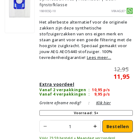
fijnstofklasse
1800ESQ-10
Vraagje?
Het allerbeste alternatief voor de originele
zakken zijn deze synthetische
stofzuigerzakken van ons eigen merk en
staan garant voor een goede filtering met de
hoogste zuigkracht. Speciaal gemaakt voor
jouw AEG AEO5440 stofzuiger. 100%
tevredenheidgarantie!
Lees meer...
12,95
11,95
Extra voordeel
Vanaf 2 verpakkingen
:
10,95
p/s
Vanaf 4 verpakkingen
:
9,95
p/s
Grotere afname nodig?
:
Klik hier
Voorraad: 5+
Bestellen
Vóór 23:59 besteld = Maandag verzonden!