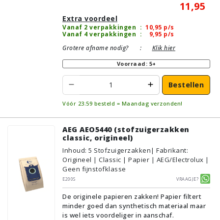
11,95
Extra voordeel
Vanaf 2 verpakkingen
:
10,95
p/s
Vanaf 4 verpakkingen
:
9,95
p/s
Grotere afname nodig?
:
Klik hier
Voorraad: 5+
Bestellen
Vóór 23:59 besteld = Maandag verzonden!
AEG AEO5440 (stofzuigerzakken
classic, origineel)
Inhoud
:
5
Stofzuigerzakken
| Fabrikant:
Origineel | Classic | Papier | AEG/Electrolux |
Geen fijnstofklasse
E200S
Vraagje?
De originele papieren zakken! Papier filtert
minder goed dan synthetisch materiaal maar
is wel iets voordeliger in aanschaf.