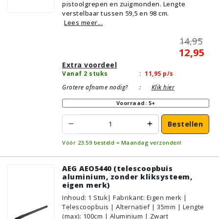
pistoolgrepen en zuigmonden. Lengte
verstelbaar tussen 59,5 en 98 cm.
Lees meer...
14,95
12,95
Extra voordeel
Vanaf 2 stuks
:
11,95
p/s
Grotere afname nodig?
:
Klik hier
Voorraad: 5+
Bestellen
Vóór 23:59 besteld = Maandag verzonden!
AEG AEO5440 (telescoopbuis
aluminium, zonder kliksysteem,
eigen merk)
Inhoud
:
1
Stuk
| Fabrikant: Eigen merk |
Telescoopbuis | Alternatief | 35mm | Lengte
(max): 100cm | Aluminium | Zwart