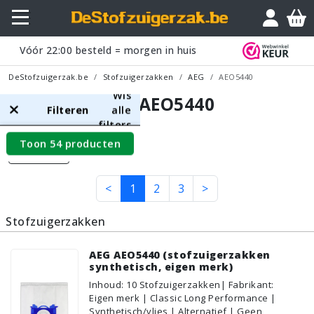
Vóór
22:00
besteld = morgen in huis
DeStofzuigerzak.be
Stofzuigerzakken
AEG
AEO5440
Wis
AEG AEO5440
Filteren
alle
filters
Toon 54 producten
Filters
<
1
2
3
>
Stofzuigerzakken
AEG AEO5440 (stofzuigerzakken
synthetisch, eigen merk)
Inhoud
:
10
Stofzuigerzakken
| Fabrikant:
Eigen merk | Classic Long Performance |
Synthetisch/vlies | Alternatief | Geen