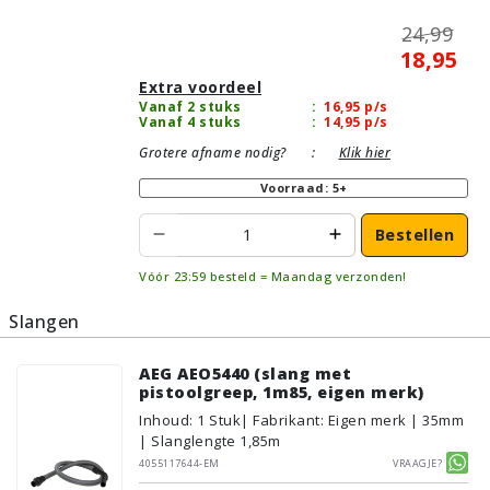
24,99
18,95
Extra voordeel
Vanaf 2 stuks
:
16,95
p/s
Vanaf 4 stuks
:
14,95
p/s
Grotere afname nodig?
:
Klik hier
Voorraad: 5+
Bestellen
Vóór 23:59 besteld = Maandag verzonden!
Slangen
AEG AEO5440 (slang met
pistoolgreep, 1m85, eigen merk)
Inhoud
:
1
Stuk
| Fabrikant: Eigen merk | 35mm
| Slanglengte 1,85m
4055117644-EM
Vraagje?