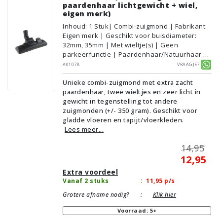
paardenhaar lichtgewicht + wiel,
eigen merk)
Inhoud
:
1
Stuk
| Combi-zuigmond | Fabrikant:
Eigen merk | Geschikt voor buisdiameter:
32mm, 35mm | Met wieltje(s) | Geen
parkeerfunctie | Paardenhaar/Natuurhaar |
Voor droog gebruik | Breedte: 26cm | Zonder
A01078
Vraagje?
verlichting | Zonder kliksysteem | Zwart |
Unieke combi-zuigmond met extra zacht
Alternatief | Geschikt voor vloertype:
paardenhaar, twee wieltjes en zeer licht in
Plavuizen/Tegels, Parket/Laminaat,
gewicht in tegenstelling tot andere
PVC/Vinyl, Tapijt/Vloerbedekking
zuigmonden (+/- 350 gram). Geschikt voor
gladde vloeren en tapijt/vloerkleden.
Lees meer...
14,95
12,95
Extra voordeel
Vanaf 2 stuks
:
11,95
p/s
Grotere afname nodig?
:
Klik hier
Voorraad: 5+