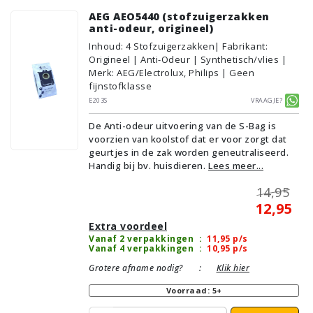
AEG AEO5440 (stofzuigerzakken
anti-odeur, origineel)
Inhoud
:
4
Stofzuigerzakken
| Fabrikant:
Origineel | Anti-Odeur | Synthetisch/vlies |
Merk: AEG/Electrolux, Philips | Geen
fijnstofklasse
E203S
Vraagje?
De Anti-odeur uitvoering van de S-Bag is
voorzien van koolstof dat er voor zorgt dat
geurtjes in de zak worden geneutraliseerd.
Handig bij bv. huisdieren.
Lees meer...
14,95
12,95
Extra voordeel
Vanaf 2 verpakkingen
:
11,95
p/s
Vanaf 4 verpakkingen
:
10,95
p/s
Grotere afname nodig?
:
Klik hier
Voorraad: 5+