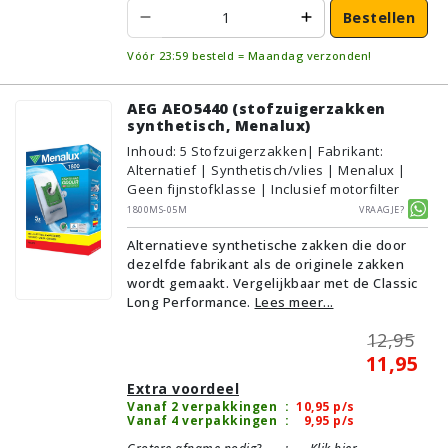
Bestellen
Vóór 23:59 besteld = Maandag verzonden!
AEG AEO5440 (stofzuigerzakken
synthetisch, Menalux)
Inhoud
:
5
Stofzuigerzakken
| Fabrikant:
Alternatief | Synthetisch/vlies | Menalux |
Geen fijnstofklasse | Inclusief motorfilter
1800MS-05M
Vraagje?
Alternatieve synthetische zakken die door
dezelfde fabrikant als de originele zakken
wordt gemaakt. Vergelijkbaar met de Classic
Long Performance.
Lees meer...
12,95
11,95
Extra voordeel
Vanaf 2 verpakkingen
:
10,95
p/s
Vanaf 4 verpakkingen
:
9,95
p/s