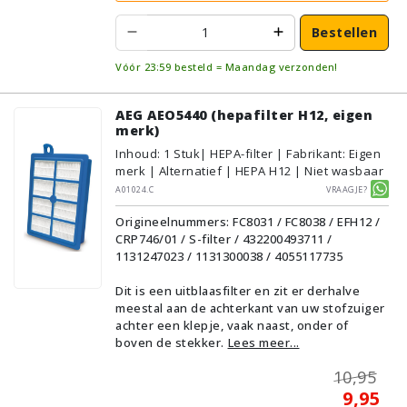
Bestellen
Vóór 23:59 besteld = Maandag verzonden!
AEG AEO5440 (hepafilter H12, eigen
merk)
Inhoud
:
1
Stuk
| HEPA-filter | Fabrikant: Eigen
merk | Alternatief | HEPA H12 | Niet wasbaar
A01024.C
Vraagje?
Origineelnummers: FC8031 / FC8038 / EFH12 /
CRP746/01 / S-filter / 432200493711 /
1131247023 / 1131300038 / 4055117735
Dit is een uitblaasfilter en zit er derhalve
meestal aan de achterkant van uw stofzuiger
achter een klepje, vaak naast, onder of
boven de stekker.
Lees meer...
10,95
9,95