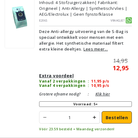
Inhoud
:
4
Stofzuigerzakken
| Fabrikant:
Origineel | Anti-Allergy | Synthetisch/vlies |
AEG/Electrolux | Geen fijnstofklasse
E206S
Vraagje?
Deze Anti-allergy uitvoering van de S-Bag is
speciaal ontwikkelt voor mensen met een
allergie. Het synthetische materiaal filtert
extra kleine deeltjes.
Lees meer...
14,95
12,95
Extra voordeel
Vanaf 2 verpakkingen
:
11,95
p/s
Vanaf 4 verpakkingen
:
10,95
p/s
Grotere afname nodig?
:
Klik hier
Voorraad: 5+
Bestellen
Vóór 23:59 besteld = Maandag verzonden!