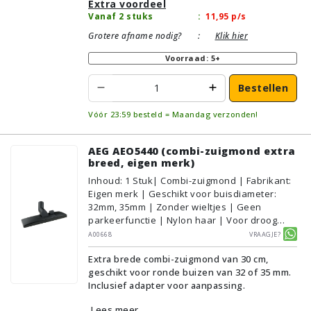
Extra voordeel
Vanaf 2 stuks
:
11,95
p/s
Grotere afname nodig?
:
Klik hier
Voorraad: 5+
Bestellen
Vóór 23:59 besteld = Maandag verzonden!
AEG AEO5440 (combi-zuigmond extra
breed, eigen merk)
Inhoud
:
1
Stuk
| Combi-zuigmond | Fabrikant:
Eigen merk | Geschikt voor buisdiameter:
32mm, 35mm | Zonder wieltjes | Geen
parkeerfunctie | Nylon haar | Voor droog
gebruik | Breedte: 30cm | Zonder verlichting |
A00668
Vraagje?
Zonder kliksysteem | Zwart | Alternatief |
Extra brede combi-zuigmond van 30 cm,
Geschikt voor vloertype: Plavuizen/Tegels,
geschikt voor ronde buizen van 32 of 35 mm.
Parket/Laminaat, PVC/Vinyl,
Inclusief adapter voor aanpassing.
Tapijt/Vloerbedekking
Lees meer...