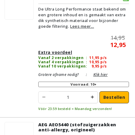
De Ultra Long Performance staat bekend om
een grotere inhoud en is gemaakt van extra
dik synthetisch materiaal voor bijzonder
goede filtering.
Lees meer...
14,95
12,95
Extra voordeel
Vanaf 2 verpakkingen
:
11,95
p/s
Vanaf 4 verpakkingen
:
10,95
p/s
Vanaf 10 verpakkingen
:
9,95
p/s
Grotere afname nodig?
:
Klik hier
Voorraad: 10+
Bestellen
Vóór 23:59 besteld = Maandag verzonden!
AEG AEO5440 (stofzuigerzakken
anti-allergy, origineel)