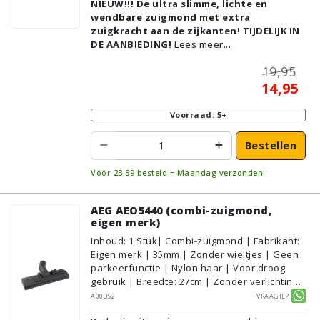
NIEUW!!! De ultra slimme, lichte en
Geschikt voor vloertype: Plavuizen/Tegels,
wendbare zuigmond met extra
Parket/Laminaat, PVC/Vinyl,
zuigkracht aan de zijkanten! TIJDELIJK IN
Tapijt/Vloerbedekking
DE AANBIEDING!
Lees meer...
19,95
14,95
Voorraad: 5+
Bestellen
Vóór 23:59 besteld = Maandag verzonden!
AEG AEO5440 (combi-zuigmond,
eigen merk)
Inhoud
:
1
Stuk
| Combi-zuigmond | Fabrikant:
Eigen merk | 35mm | Zonder wieltjes | Geen
parkeerfunctie | Nylon haar | Voor droog
gebruik | Breedte: 27cm | Zonder verlichting |
Zonder kliksysteem | Zwart | Alternatief |
A00352
Vraagje?
Geschikt voor vloertype: Plavuizen/Tegels,