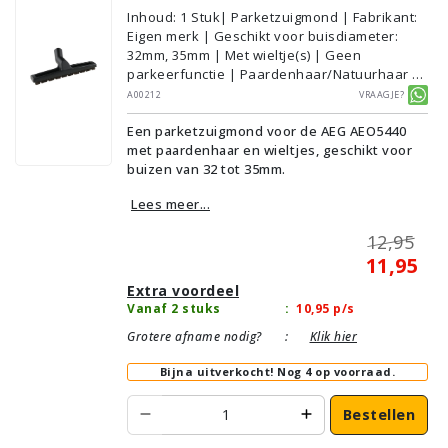
Inhoud
:
1
Stuk
| Parketzuigmond | Fabrikant:
Eigen merk | Geschikt voor buisdiameter:
32mm, 35mm | Met wieltje(s) | Geen
parkeerfunctie | Paardenhaar/Natuurhaar |
Voor droog gebruik | Breedte: 30cm | Zonder
A00212
Vraagje?
verlichting | Zonder kliksysteem | Zwart |
Een parketzuigmond voor de AEG AEO5440
Alternatief | Geschikt voor vloertype:
met paardenhaar en wieltjes, geschikt voor
Plavuizen/Tegels, Parket/Laminaat, PVC/Vinyl
buizen van 32 tot 35mm.
Lees meer...
12,95
11,95
Extra voordeel
Vanaf 2 stuks
:
10,95
p/s
Grotere afname nodig?
:
Klik hier
Bijna uitverkocht!
Nog 4 op voorraad.
Bestellen