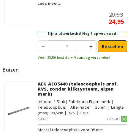
Lees meer...
29,95
24,95
Bijna uitverkocht!
Nog 1 op voorraad.
Bestellen
Vóór 23:59 besteld = Maandag verzonden!
Buizen
AEG AEO5440 (telescoopbuis prof.
RVS, zonder kliksysteem, eigen
merk)
Inhoud
:
1
Stuk
| Fabrikant: Eigen merk |
Telescoopbuis | Alternatief | 35mm | Lengte
(max): 98,5cm | RVS | Grijs
A90417
Vraagje?
Metaal telescoopbuis voor 35 mm