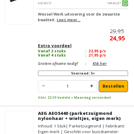
gebruik | Breedte: 27cm | Zonder verlichting |
A4535272
Vraagje?
Zonder kliksysteem | Zwart | Wessel·Werk |
Wessel·Werk uitvoering voor de zwaarste
Geschikt voor vloertype: Plavuizen/Tegels,
kwaliteit.
Lees meer...
Parket/Laminaat, PVC/Vinyl,
Tapijt/Vloerbedekking
29,95
24,95
Extra voordeel
Vanaf 2 stuks
:
22,95
p/s
Vanaf 4 stuks
:
21,95
p/s
Grotere afname nodig?
:
Klik hier
Voorraad: 5+
Bestellen
Vóór 23:59 besteld = Maandag verzonden!
AEG AEO5440 (parketzuigmond
nylonhaar + wieltjes, eigen merk)
Inhoud
:
1
Stuk
| Parketzuigmond | Fabrikant:
Eigen merk | Geschikt voor buisdiameter: