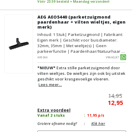
Vóór 23:59 besteld = Maandag verzonden!
AEG AEO5440 (parketzuigmond
paardenhaar + vilten wieltjes, eigen
merk)
Inhoud
:
1
Stuk
| Parketzuigmond | Fabrikant:
Eigen merk | Geschikt voor buisdiameter:
32mm, 35mm | Met wieltje(s) | Geen
parkeerfunctie | Paardenhaar/Natuurhaar |
Voor droog gebruik | Breedte: 30cm | Zonder
A00344
Vraagje?
verlichting | Zonder kliksysteem | Zwart |
*NIEUW*
Extra stille parketzuigmond door
Alternatief | Geschikt voor vloertype:
vilten wieltjes. De wieltjes zijn ook bij uitstek
Plavuizen/Tegels, Parket/Laminaat, PVC/Vinyl
geschikt voor krasgevoelige vloeren.
Lees meer...
14,95
12,95
Extra voordeel
Vanaf 2 stuks
:
11,95
p/s
Grotere afname nodig?
:
Klik hier