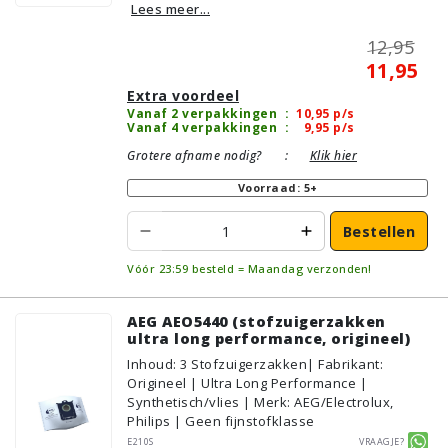
Lees meer...
12,95
11,95
Extra voordeel
Vanaf 2 verpakkingen
:
10,95
p/s
Vanaf 4 verpakkingen
:
9,95
p/s
Grotere afname nodig?
:
Klik hier
Voorraad: 5+
Bestellen
Vóór 23:59 besteld = Maandag verzonden!
AEG AEO5440 (stofzuigerzakken
ultra long performance, origineel)
Inhoud
:
3
Stofzuigerzakken
| Fabrikant:
Origineel | Ultra Long Performance |
Synthetisch/vlies | Merk: AEG/Electrolux,
Philips | Geen fijnstofklasse
E210S
Vraagje?