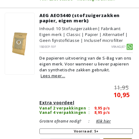
AEG AEO5440 (stofzuigerzakken
papier, eigen merk)
Inhoud
:
10
Stofzuigerzakken
| Fabrikant:
Eigen merk | Classic | Papier | Alternatief |
Geen fijnstofklasse | Inclusief microfilter
1800EP-10F
Vraagje?
De papieren uitvoering van de S-Bag van ons
eigen merk. Voor wanneer u liever papieren
dan synthetische zakken gebruikt.
Lees meer...
11,95
10,95
Extra voordeel
Vanaf 2 verpakkingen
:
9,95
p/s
Vanaf 4 verpakkingen
:
8,95
p/s
Grotere afname nodig?
:
Klik hier
Voorraad: 5+