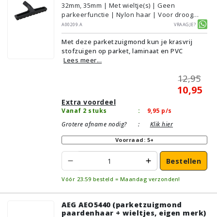
32mm, 35mm | Met wieltje(s) | Geen
parkeerfunctie | Nylon haar | Voor droog
gebruik | Breedte: 30cm | Zonder verlichting |
A00209.A
Vraagje?
Zonder kliksysteem | Zwart | Alternatief |
Met deze parketzuigmond kun je krasvrij
Geschikt voor vloertype: Plavuizen/Tegels,
stofzuigen op parket, laminaat en PVC
Parket/Laminaat, PVC/Vinyl
Lees meer...
12,95
10,95
Extra voordeel
Vanaf 2 stuks
:
9,95
p/s
Grotere afname nodig?
:
Klik hier
Voorraad: 5+
Bestellen
Vóór 23:59 besteld = Maandag verzonden!
AEG AEO5440 (parketzuigmond
paardenhaar + wieltjes, eigen merk)