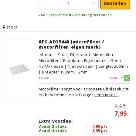
Bestellen
Vóór 23:59 besteld = Maandag verzonden!
Filters
AEG AEO5440 (microfilter /
motorfilter, eigen merk)
Inhoud
:
1
Stuk
| Filtersoort: Motorfilter,
Microfilter | Fabrikant: Eigen merk | Geen
HEPA-klasse | Niet wasbaar | Lengte: 200mm
| Breedte: 150mm | 2mm
A00370
Vraagje?
Motorfilter zorgt voor schonere uitblaaslucht
en beschermt je stofzuiger
Lees meer...
8,95
7,95
Extra voordeel
Vanaf 2 stuks
:
4,95
p/s
Vanaf 4 stuks
:
3,95
p/s