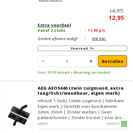
14,95
12,95
Extra voordeel
Vanaf 2 stuks
:
11,95
p/s
Grotere afname nodig?
:
Klik hier
Voorraad: 5+
Bestellen
Vóór 23:59 besteld = Maandag verzonden!
AEG AEO5440 (twin zuigmond, extra
laag/licht/wendbaar, eigen merk)
Inhoud
:
1
Stuk
| Combi-zuigmond | Fabrikant:
Eigen merk | Geschikt voor buisdiameter:
32mm, 35mm | Zonder wieltjes | Geen
parkeerfunctie | Zonder borstel | Voor droog
gebruik | Breedte: 31cm | Zonder verlichting |
A00929
Vraagje?
Zonder kliksysteem | Zwart | Alternatief |