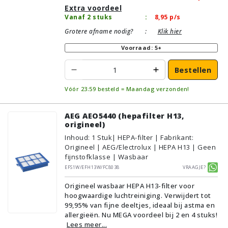
Extra voordeel
Vanaf 2 stuks
:
8,95
p/s
Grotere afname nodig?
:
Klik hier
Voorraad: 5+
Bestellen
Vóór 23:59 besteld = Maandag verzonden!
AEG AEO5440 (hepafilter H13,
origineel)
Inhoud
:
1
Stuk
| HEPA-filter | Fabrikant:
Origineel | AEG/Electrolux | HEPA H13 | Geen
fijnstofklasse | Wasbaar
EFS1W/EFH13W/FC8038
Vraagje?
Origineel wasbaar HEPA H13-filter voor
hoogwaardige luchtreiniging. Verwijdert tot
99,95% van fijne deeltjes, ideaal bij astma en
allergieën. Nu MEGA voordeel bij 2 en 4 stuks!
Lees meer...