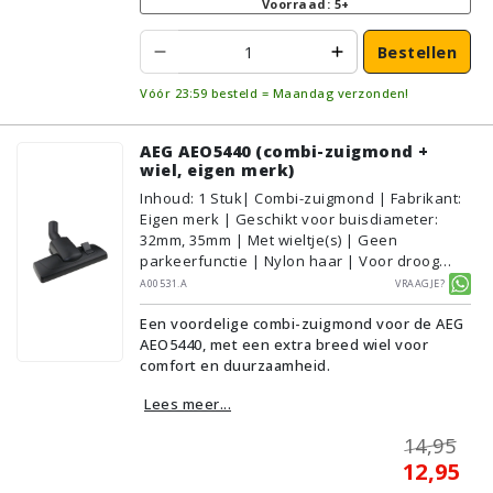
Voorraad: 5+
Bestellen
Vóór 23:59 besteld = Maandag verzonden!
AEG AEO5440 (combi-zuigmond +
wiel, eigen merk)
Inhoud
:
1
Stuk
| Combi-zuigmond | Fabrikant:
Eigen merk | Geschikt voor buisdiameter:
32mm, 35mm | Met wieltje(s) | Geen
parkeerfunctie | Nylon haar | Voor droog
gebruik | Breedte: 28cm | Zonder verlichting |
A00531.A
Vraagje?
Zonder kliksysteem | Zwart | Alternatief |
Een voordelige combi-zuigmond voor de AEG
Geschikt voor vloertype: Plavuizen/Tegels,
AEO5440, met een extra breed wiel voor
Parket/Laminaat, PVC/Vinyl,
comfort en duurzaamheid.
Tapijt/Vloerbedekking
Lees meer...
14,95
12,95