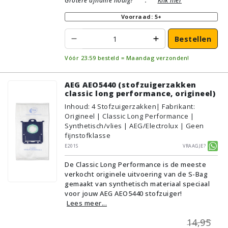
Grotere afname nodig?
:
Klik hier
Voorraad: 5+
Bestellen
Vóór 23:59 besteld = Maandag verzonden!
AEG AEO5440 (stofzuigerzakken
classic long performance, origineel)
Inhoud
:
4
Stofzuigerzakken
| Fabrikant:
Origineel | Classic Long Performance |
Synthetisch/vlies | AEG/Electrolux | Geen
fijnstofklasse
E201S
Vraagje?
De Classic Long Performance is de meeste
verkocht originele uitvoering van de S-Bag
gemaakt van synthetisch materiaal speciaal
voor jouw AEG AEO5440 stofzuiger!
Lees meer...
14,95