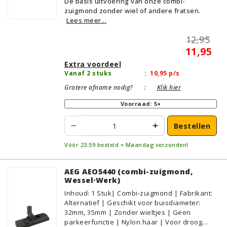
De basis uitvoering van onze combi-
Parket/Laminaat, PVC/Vinyl,
zuigmond zonder wiel of andere fratsen.
Tapijt/Vloerbedekking
Lees meer...
12,95
11,95
Extra voordeel
Vanaf 2 stuks
:
10,95
p/s
Grotere afname nodig?
:
Klik hier
Voorraad: 5+
Bestellen
Vóór 23:59 besteld = Maandag verzonden!
AEG AEO5440 (combi-zuigmond,
Wessel·Werk)
Inhoud
:
1
Stuk
| Combi-zuigmond | Fabrikant:
Alternatief | Geschikt voor buisdiameter:
32mm, 35mm | Zonder wieltjes | Geen
parkeerfunctie | Nylon haar | Voor droog