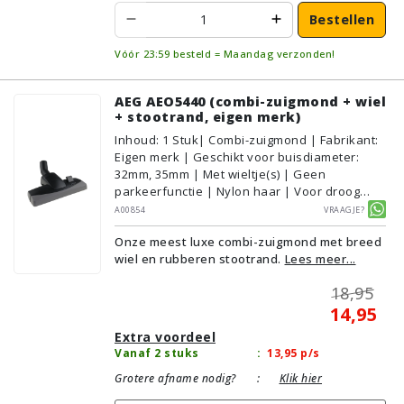
Bestellen
Vóór 23:59 besteld = Maandag verzonden!
AEG AEO5440 (combi-zuigmond + wiel
+ stootrand, eigen merk)
Inhoud
:
1
Stuk
| Combi-zuigmond | Fabrikant:
Eigen merk | Geschikt voor buisdiameter:
32mm, 35mm | Met wieltje(s) | Geen
parkeerfunctie | Nylon haar | Voor droog
gebruik | Breedte: 28cm | Zonder verlichting |
A00854
Vraagje?
Zonder kliksysteem | Kleur: Grijs, Zwart |
Onze meest luxe combi-zuigmond met breed
Alternatief | Geschikt voor vloertype:
wiel en rubberen stootrand.
Lees meer...
Plavuizen/Tegels, Parket/Laminaat,
PVC/Vinyl, Tapijt/Vloerbedekking
18,95
14,95
Extra voordeel
Vanaf 2 stuks
:
13,95
p/s
Grotere afname nodig?
:
Klik hier