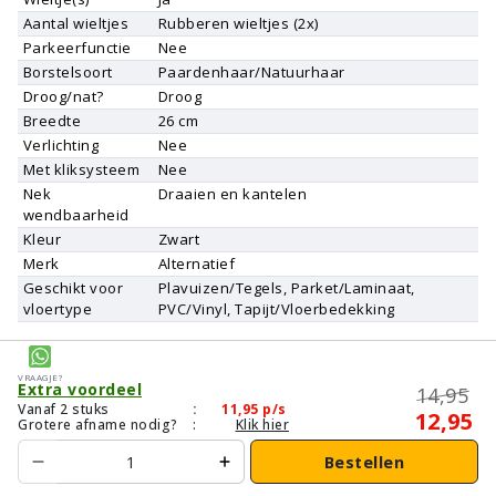
Aantal wieltjes
Rubberen wieltjes (2x)
Parkeerfunctie
Nee
Borstelsoort
Paardenhaar/Natuurhaar
Droog/nat?
Droog
Breedte
26 cm
Verlichting
Nee
Met kliksysteem
Nee
Nek
Draaien en kantelen
wendbaarheid
Kleur
Zwart
Merk
Alternatief
Geschikt voor
Plavuizen/Tegels, Parket/Laminaat,
vloertype
PVC/Vinyl, Tapijt/Vloerbedekking
Vraagje?
Extra voordeel
14,95
Vanaf 2 stuks
:
11,95
p/s
12,95
Grotere afname nodig?
:
Klik hier
Bestellen