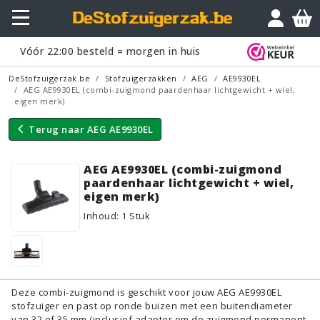
Vraagje?
Vóór
22:00
besteld = morgen in huis
DeStofzuigerzak.be
Stofzuigerzakken
AEG
AE9930EL
AEG AE9930EL (combi-zuigmond paardenhaar lichtgewicht + wiel,
eigen merk)
Terug naar
AEG AE9930EL
AEG AE9930EL (combi-zuigmond
paardenhaar lichtgewicht + wiel,
eigen merk)
Inhoud
:
1
Stuk
Deze combi-zuigmond is geschikt voor jouw AEG AE9930EL
stofzuiger en past op ronde buizen met een buitendiameter
van 32 of 35 mm (inclusief adapter om de zuigmond permanent