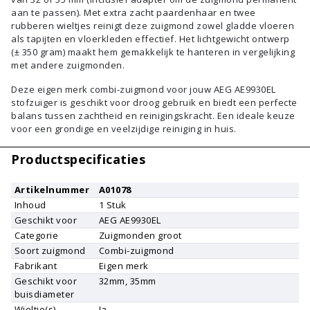
aan te passen). Met extra zacht paardenhaar en twee
rubberen wieltjes reinigt deze zuigmond zowel gladde vloeren
als tapijten en vloerkleden effectief. Het lichtgewicht ontwerp
(± 350 gram) maakt hem gemakkelijk te hanteren in vergelijking
met andere zuigmonden.
Deze eigen merk combi-zuigmond voor jouw AEG AE9930EL
stofzuiger is geschikt voor droog gebruik en biedt een perfecte
balans tussen zachtheid en reinigingskracht. Een ideale keuze
voor een grondige en veelzijdige reiniging in huis.
Productspecificaties
Artikelnummer
A01078
Inhoud
1
Stuk
Geschikt voor
AEG
AE9930EL
Categorie
Zuigmonden groot
Soort zuigmond
Combi-zuigmond
Fabrikant
Eigen merk
Geschikt voor
32mm, 35mm
buisdiameter
Wieltje(s)
Ja