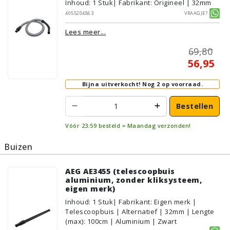
Inhoud
:
1
Stuk
| Fabrikant: Origineel | 32mm
4055204863
Vraagje?
Lees meer...
69,80
56,95
Bijna uitverkocht!
Nog 2 op voorraad.
Bestellen
Vóór 23:59 besteld = Maandag verzonden!
Buizen
AEG AE3455 (telescoopbuis
aluminium, zonder kliksysteem,
eigen merk)
Inhoud
:
1
Stuk
| Fabrikant: Eigen merk |
Telescoopbuis | Alternatief | 32mm | Lengte
(max): 100cm | Aluminium | Zwart