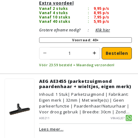
Extra voordeel
Vanaf 2 stuks
:
9,95
p/s
Vanaf 4 stuks
:
8,95
p/s
Vanaf 10 stuks
:
7,95
p/s
Vanaf 40 stuks
:
5,95
p/s
Grotere afname nodig?
:
Klik hier
Voorraad: 40+
Bestellen
Vóór 23:59 besteld = Maandag verzonden!
AEG AE3455 (parketzuigmond
paardenhaar + wieltjes, eigen merk)
Inhoud
:
1
Stuk
| Parketzuigmond | Fabrikant:
Eigen merk | 32mm | Met wieltje(s) | Geen
parkeerfunctie | Paardenhaar/Natuurhaar |
Voor droog gebruik | Breedte: 30cm | Zonder
verlichting | Zonder kliksysteem | Zwart |
A00211
Vraagje?
Alternatief | Geschikt voor vloertype:
Lees meer...
Plavuizen/Tegels, Parket/Laminaat, PVC/Vinyl