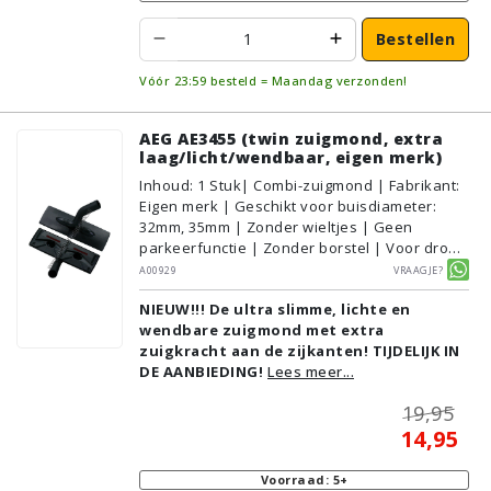
Bestellen
Vóór 23:59 besteld = Maandag verzonden!
AEG AE3455 (twin zuigmond, extra
laag/licht/wendbaar, eigen merk)
Inhoud
:
1
Stuk
| Combi-zuigmond | Fabrikant:
Eigen merk | Geschikt voor buisdiameter:
32mm, 35mm | Zonder wieltjes | Geen
parkeerfunctie | Zonder borstel | Voor droog
gebruik | Breedte: 31cm | Zonder verlichting |
A00929
Vraagje?
Zonder kliksysteem | Zwart | Alternatief |
NIEUW!!! De ultra slimme, lichte en
Geschikt voor vloertype: Plavuizen/Tegels,
wendbare zuigmond met extra
Parket/Laminaat, PVC/Vinyl,
zuigkracht aan de zijkanten! TIJDELIJK IN
Tapijt/Vloerbedekking
DE AANBIEDING!
Lees meer...
19,95
14,95
Voorraad: 5+