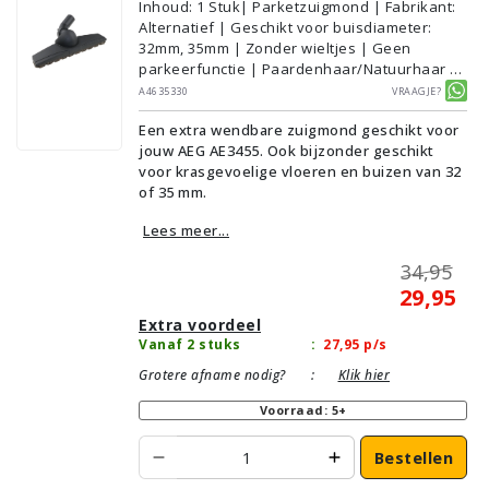
Inhoud
:
1
Stuk
| Parketzuigmond | Fabrikant:
Alternatief | Geschikt voor buisdiameter:
32mm, 35mm | Zonder wieltjes | Geen
parkeerfunctie | Paardenhaar/Natuurhaar |
Voor droog gebruik | Breedte: 33cm | Zonder
A4635330
Vraagje?
verlichting | Zonder kliksysteem | Zwart |
Een extra wendbare zuigmond geschikt voor
Wessel·Werk | Geschikt voor vloertype:
jouw AEG AE3455. Ook bijzonder geschikt
Plavuizen/Tegels, Parket/Laminaat, PVC/Vinyl
voor krasgevoelige vloeren en buizen van 32
of 35 mm.
Lees meer...
34,95
29,95
Extra voordeel
Vanaf 2 stuks
:
27,95
p/s
Grotere afname nodig?
:
Klik hier
Voorraad: 5+
Bestellen