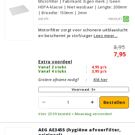
Microfilter | Fabrikant: Eigen merk | Geen
HEPA-klasse | Niet wasbaar | Lengte: 200mm
| Breedte: 150mm | 2mm
A00370
Vraagje?
Motorfilter zorgt voor schonere uitblaaslucht
en beschermt je stofzuiger
Lees meer...
8,95
7,95
Extra voordeel
Vanaf 2 stuks
:
4,95
p/s
Vanaf 4 stuks
:
3,95
p/s
Grotere afname nodig?
:
Klik hier
Voorraad: 5+
Bestellen
Vóór 23:59 besteld = Maandag verzonden!
AEG AE3455 (hygiëne afvoerfilter,
origineel)