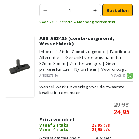
Bestellen
Vóór 23:59 besteld = Maandag verzonden!
AEG AE3455 (combi-zuigmond,
Wessel·Werk)
Inhoud
:
1
Stuk
| Combi-zuigmond | Fabrikant:
Alternatief | Geschikt voor buisdiameter:
32mm, 35mm | Zonder wieltjes | Geen
parkeerfunctie | Nylon haar | Voor droog
gebruik | Breedte: 27cm | Zonder verlichting |
A4535272-TA
Vraagje?
Zonder kliksysteem | Zwart | Wessel·Werk |
Wessel·Werk uitvoering voor de zwaarste
Geschikt voor vloertype: Plavuizen/Tegels,
kwaliteit.
Lees meer...
Parket/Laminaat, PVC/Vinyl,
Tapijt/Vloerbedekking
29,95
24,95
Extra voordeel
Vanaf 2 stuks
:
22,95
p/s
Vanaf 4 stuks
:
21,95
p/s
Grotere afname nodig?
:
Klik hier