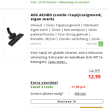
Vóór 23:59 besteld = Maandag verzonden!
AEG AE3455 (combi-/tapijtzuigmond,
eigen merk)
Inhoud
:
1
Stuk
| Tapijtzuigmond | Fabrikant:
Eigen merk | 32mm | Met wieltje(s) | Geen
parkeerfunctie | Voor droog gebruik |
Breedte: 28,5cm | Zonder verlichting | Zonder
kliksysteem | Zwart | Alternatief | Geschikt
A00528.A
Vraagje?
voor vloertype: Plavuizen/Tegels,
Voor tapijt en gladde vloeren, extra robuuste
Parket/Laminaat, PVC/Vinyl,
uitvoering. Extra plat en wendbaar (t/m 90° te
Tapijt/Vloerbedekking
bewegen).
Lees meer...
14,95
12,95
Extra voordeel
Vanaf 2 stuks
:
11,95
p/s
Grotere afname nodig?
:
Klik hier
Voorraad: 5+