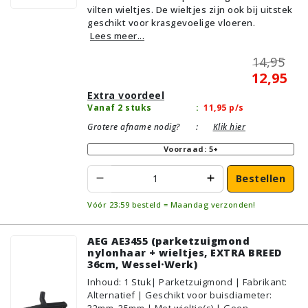
vilten wieltjes. De wieltjes zijn ook bij uitstek
Plavuizen/Tegels, Parket/Laminaat, PVC/Vinyl
geschikt voor krasgevoelige vloeren.
Lees meer...
14,95
12,95
Extra voordeel
Vanaf 2 stuks
:
11,95
p/s
Grotere afname nodig?
:
Klik hier
Voorraad: 5+
Bestellen
Vóór 23:59 besteld = Maandag verzonden!
AEG AE3455 (parketzuigmond
nylonhaar + wieltjes, EXTRA BREED
36cm, Wessel·Werk)
Inhoud
:
1
Stuk
| Parketzuigmond | Fabrikant:
Alternatief | Geschikt voor buisdiameter:
32mm, 35mm | Met wieltje(s) | Geen