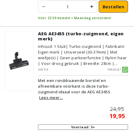
Bestellen
Vóór 23:59 besteld = Maandag verzonden!
AEG AE3455 (turbo-zuigmond, eigen
merk)
Inhoud
:
1
Stuk
| Turbo-zuigmond | Fabrikant:
Eigen merk | Universeel (30-37mm) | Met
wieltje(s) | Geen parkeerfunctie | Nylon haar
| Voor droog gebruik | Breedte: 28cm |
Zonder verlichting | Zonder kliksysteem |
A00374
Vraagje?
Zwart | Alternatief | Geschikt voor vloertype:
Met een ronddraaiende borstel en
Plavuizen/Tegels, Parket/Laminaat,
afneembare voorkant is deze turbo-
PVC/Vinyl, Tapijt/Vloerbedekking
zuigmond ideaal voor de AEG AE3455.
Lees meer...
24,95
19,95
Voorraad: 5+