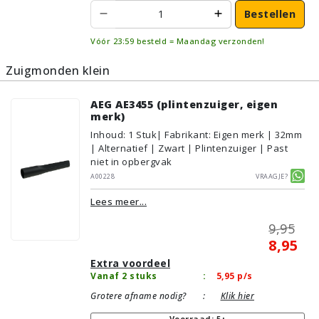
Bestellen
Vóór 23:59 besteld = Maandag verzonden!
Zuigmonden klein
AEG AE3455 (plintenzuiger, eigen
merk)
Inhoud
:
1
Stuk
| Fabrikant: Eigen merk | 32mm
| Alternatief | Zwart | Plintenzuiger | Past
niet in opbergvak
A00228
Vraagje?
Lees meer...
9,95
8,95
Extra voordeel
Vanaf 2 stuks
:
5,95
p/s
Grotere afname nodig?
:
Klik hier
Voorraad: 5+