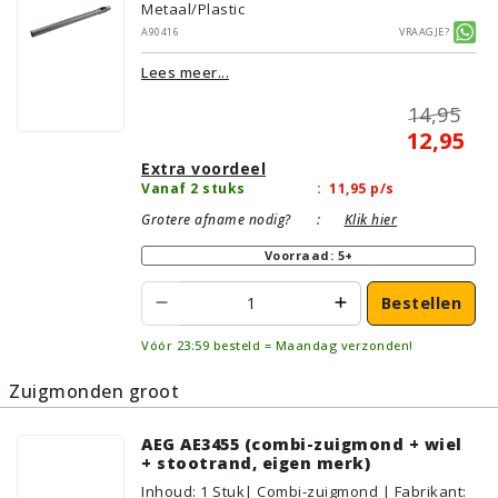
Metaal/Plastic
A90416
Vraagje?
Lees meer...
14,95
12,95
Extra voordeel
Vanaf 2 stuks
:
11,95
p/s
Grotere afname nodig?
:
Klik hier
Voorraad: 5+
Bestellen
Vóór 23:59 besteld = Maandag verzonden!
Zuigmonden groot
AEG AE3455 (combi-zuigmond + wiel
+ stootrand, eigen merk)
Inhoud
:
1
Stuk
| Combi-zuigmond | Fabrikant: