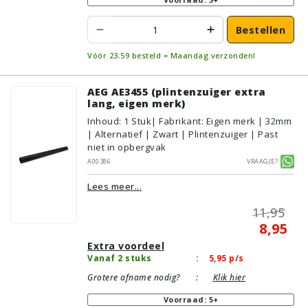
Bestellen
Vóór 23:59 besteld = Maandag verzonden!
AEG AE3455 (plintenzuiger extra
lang, eigen merk)
Inhoud
:
1
Stuk
| Fabrikant: Eigen merk | 32mm
| Alternatief | Zwart | Plintenzuiger | Past
niet in opbergvak
A00386
Vraagje?
Lees meer...
11,95
8,95
Extra voordeel
Vanaf 2 stuks
:
5,95
p/s
Grotere afname nodig?
:
Klik hier
Voorraad: 5+