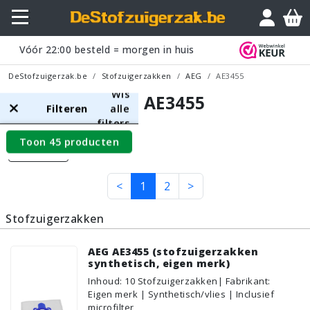
Vóór
22:00
besteld = morgen in huis
DeStofzuigerzak.be
Stofzuigerzakken
AEG
AE3455
Wis
AEG AE3455
Filteren
alle
filters
Toon 45 producten
Filters
<
1
2
>
Stofzuigerzakken
AEG AE3455 (stofzuigerzakken
synthetisch, eigen merk)
Inhoud
:
10
Stofzuigerzakken
| Fabrikant:
Eigen merk | Synthetisch/vlies | Inclusief
microfilter