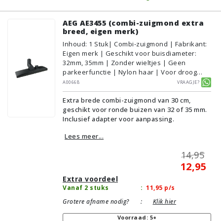
AEG AE3455 (combi-zuigmond extra
breed, eigen merk)
Inhoud
:
1
Stuk
| Combi-zuigmond | Fabrikant:
Eigen merk | Geschikt voor buisdiameter:
32mm, 35mm | Zonder wieltjes | Geen
parkeerfunctie | Nylon haar | Voor droog
gebruik | Breedte: 30cm | Zonder verlichting |
A00668
Vraagje?
Zonder kliksysteem | Zwart | Alternatief |
Extra brede combi-zuigmond van 30 cm,
Geschikt voor vloertype: Plavuizen/Tegels,
geschikt voor ronde buizen van 32 of 35 mm.
Parket/Laminaat, PVC/Vinyl,
Inclusief adapter voor aanpassing.
Tapijt/Vloerbedekking
Lees meer...
14,95
12,95
Extra voordeel
Vanaf 2 stuks
:
11,95
p/s
Grotere afname nodig?
:
Klik hier
Voorraad: 5+