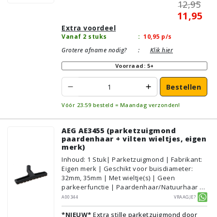
12,95
11,95
Extra voordeel
Vanaf 2 stuks
:
10,95
p/s
Grotere afname nodig?
:
Klik hier
Voorraad: 5+
Bestellen
Vóór 23:59 besteld = Maandag verzonden!
AEG AE3455 (parketzuigmond
paardenhaar + vilten wieltjes, eigen
merk)
Inhoud
:
1
Stuk
| Parketzuigmond | Fabrikant:
Eigen merk | Geschikt voor buisdiameter:
32mm, 35mm | Met wieltje(s) | Geen
parkeerfunctie | Paardenhaar/Natuurhaar |
Voor droog gebruik | Breedte: 30cm | Zonder
A00344
Vraagje?
verlichting | Zonder kliksysteem | Zwart |
*NIEUW*
Extra stille parketzuigmond door
Alternatief | Geschikt voor vloertype: