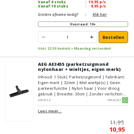
Vanaf 4 stuks
:
10,95
p/s
Vanaf 10 stuks
:
9,95
p/s
Grotere afname nodig?
:
Klik hier
Voorraad: 10+
Bestellen
Vóór 23:59 besteld = Maandag verzonden!
AEG AE3455 (parketzuigmond
nylonhaar + wieltjes, eigen merk)
Inhoud
:
1
Stuk
| Parketzuigmond | Fabrikant:
Eigen merk | 32mm | Met wieltje(s) | Geen
parkeerfunctie | Nylon haar | Voor droog
gebruik | Breedte: 30cm | Zonder verlichting |
Zonder kliksysteem | Zwart | Alternatief |
A00425.A
Vraagje?
Geschikt voor vloertype: Plavuizen/Tegels,
Lees meer...
Parket/Laminaat, PVC/Vinyl
11,95
10,95