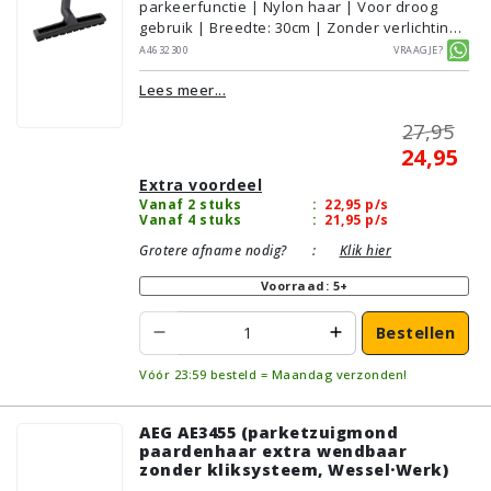
parkeerfunctie | Nylon haar | Voor droog
gebruik | Breedte: 30cm | Zonder verlichting |
Zonder kliksysteem | Zwart | Wessel·Werk |
A4632300
Vraagje?
Geschikt voor vloertype: Plavuizen/Tegels,
Lees meer...
Parket/Laminaat, PVC/Vinyl
27,95
24,95
Extra voordeel
Vanaf 2 stuks
:
22,95
p/s
Vanaf 4 stuks
:
21,95
p/s
Grotere afname nodig?
:
Klik hier
Voorraad: 5+
Bestellen
Vóór 23:59 besteld = Maandag verzonden!
AEG AE3455 (parketzuigmond
paardenhaar extra wendbaar
zonder kliksysteem, Wessel·Werk)