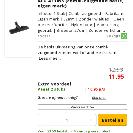
AEG AE3455 (combi-zuigmond basic,
eigen merk)
Inhoud
:
1
Stuk
| Combi-zuigmond | Fabrikant:
Eigen merk | 32mm | Zonder wieltjes | Geen
parkeerfunctie | Nylon haar | Voor droog
gebruik | Breedte: 27cm | Zonder verlichting |
Zonder kliksysteem | Zwart | Alternatief |
A00353.A
Vraagje?
Geschikt voor vloertype: Plavuizen/Tegels,
De basis uitvoering van onze combi-
Parket/Laminaat, PVC/Vinyl,
zuigmond zonder wiel of andere fratsen.
Tapijt/Vloerbedekking
Lees meer...
12,95
11,95
Extra voordeel
Vanaf 2 stuks
:
10,95
p/s
Grotere afname nodig?
:
Klik hier
Voorraad: 5+
Bestellen
Vóór 23:59 besteld = Maandag verzonden!