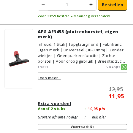
Bestellen
Vóór 23:59 besteld = Maandag verzonden!
AEG AE3455 (pluizenborstel, eigen
merk)
Inhoud
:
1
Stuk
| Tapijtzuigmond | Fabrikant:
Eigen merk | Universeel (30-37mm) | Zonder
wieltjes | Geen parkeerfunctie | Zachte
borstel | Voor droog gebruik | Breedte: 25cm
| Zonder verlichting | Zonder kliksysteem |
A00213
Vraagje?
Zwart | Alternatief | Geschikt voor:
Lees meer...
Tapijt/Vloerbedekking
12,95
11,95
Extra voordeel
Vanaf 2 stuks
:
10,95
p/s
Grotere afname nodig?
:
Klik hier
Voorraad: 5+