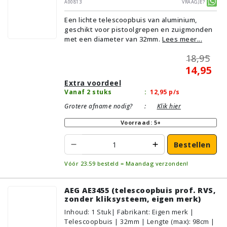
A00813
Vraagje?
Een lichte telescoopbuis van aluminium,
geschikt voor pistoolgrepen en zuigmonden
met een diameter van 32mm.
Lees meer...
18,95
14,95
Extra voordeel
Vanaf 2 stuks
:
12,95
p/s
Grotere afname nodig?
:
Klik hier
Voorraad: 5+
Bestellen
Vóór 23:59 besteld = Maandag verzonden!
AEG AE3455 (telescoopbuis prof. RVS,
zonder kliksysteem, eigen merk)
Inhoud
:
1
Stuk
| Fabrikant: Eigen merk |
Telescoopbuis | 32mm | Lengte (max): 98cm |