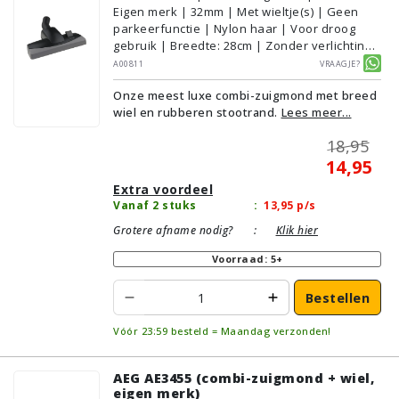
Eigen merk | 32mm | Met wieltje(s) | Geen
parkeerfunctie | Nylon haar | Voor droog
gebruik | Breedte: 28cm | Zonder verlichting |
Zonder kliksysteem | Kleur: Grijs, Zwart |
A00811
Vraagje?
Alternatief | Geschikt voor vloertype:
Onze meest luxe combi-zuigmond met breed
Plavuizen/Tegels, Parket/Laminaat,
wiel en rubberen stootrand.
Lees meer...
PVC/Vinyl, Tapijt/Vloerbedekking
18,95
14,95
Extra voordeel
Vanaf 2 stuks
:
13,95
p/s
Grotere afname nodig?
:
Klik hier
Voorraad: 5+
Bestellen
Vóór 23:59 besteld = Maandag verzonden!
AEG AE3455 (combi-zuigmond + wiel,
eigen merk)