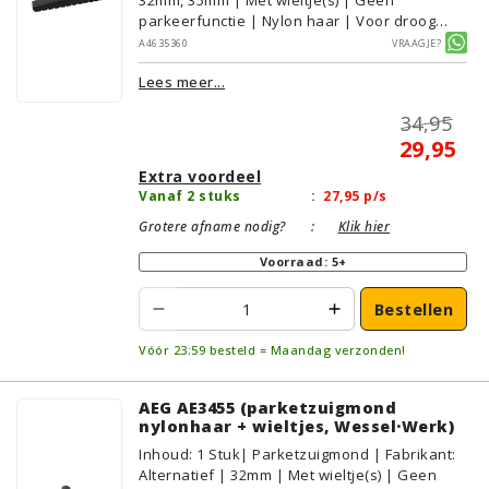
parkeerfunctie | Nylon haar | Voor droog
gebruik | Breedte: 36cm | Zonder verlichting |
A4635360
Vraagje?
Zonder kliksysteem | Zwart | Wessel·Werk |
Lees meer...
Geschikt voor vloertype: Plavuizen/Tegels,
Parket/Laminaat, PVC/Vinyl
34,95
29,95
Extra voordeel
Vanaf 2 stuks
:
27,95
p/s
Grotere afname nodig?
:
Klik hier
Voorraad: 5+
Bestellen
Vóór 23:59 besteld = Maandag verzonden!
AEG AE3455 (parketzuigmond
nylonhaar + wieltjes, Wessel·Werk)
Inhoud
:
1
Stuk
| Parketzuigmond | Fabrikant:
Alternatief | 32mm | Met wieltje(s) | Geen