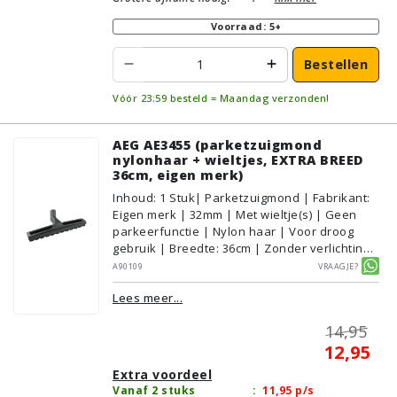
Voorraad: 5+
Bestellen
Vóór 23:59 besteld = Maandag verzonden!
AEG AE3455 (parketzuigmond
nylonhaar + wieltjes, EXTRA BREED
36cm, eigen merk)
Inhoud
:
1
Stuk
| Parketzuigmond | Fabrikant:
Eigen merk | 32mm | Met wieltje(s) | Geen
parkeerfunctie | Nylon haar | Voor droog
gebruik | Breedte: 36cm | Zonder verlichting |
Zonder kliksysteem | Zwart | Alternatief |
A90109
Vraagje?
Geschikt voor vloertype: Plavuizen/Tegels,
Lees meer...
Parket/Laminaat, PVC/Vinyl
14,95
12,95
Extra voordeel
Vanaf 2 stuks
:
11,95
p/s