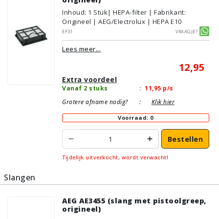
Inhoud
:
1
Stuk
| HEPA-filter | Fabrikant:
Origineel | AEG/Electrolux | HEPA E10
EF31
Vraagje?
Lees meer...
12,95
Extra voordeel
Vanaf 2 stuks
:
11,95
p/s
Grotere afname nodig?
:
Klik hier
Voorraad: 0
Bestellen
Tijdelijk uitverkocht, wordt verwacht!
Slangen
AEG AE3455 (slang met pistoolgreep,
origineel)