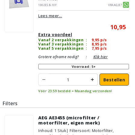
1002ES.B-10F
Vraagje?
Lees meer...
10,95
Extra voordeel
Vanaf 2 verpakkingen
:
9,95
p/s
Vanaf 3 verpakkingen
:
8,95
p/s
Vanaf 5 verpakkingen
:
7,95
p/s
Grotere afname nodig?
:
Klik hier
Voorraad: 5+
Bestellen
Vóór 23:59 besteld = Maandag verzonden!
Filters
AEG AE3455 (microfilter /
motorfilter, eigen merk)
Inhoud
:
1
Stuk
| Filtersoort: Motorfilter,