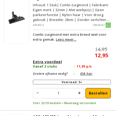
Inhoud
:
1
Stuk
| Combi-zuigmond | Fabrikant:
Eigen merk | 32mm | Met wieltje(s) | Geen
parkeerfunctie | Nylon haar | Voor droog
gebruik | Breedte: 28cm | Zonder verlichting |
Zonder kliksysteem | Zwart | Alternatief |
A00500.A
Vraagje?
Geschikt voor vloertype: Plavuizen/Tegels,
Combi-zuigmond met extra breed wiel voor
Parket/Laminaat, PVC/Vinyl,
extra gemak.
Lees meer...
Tapijt/Vloerbedekking
14,95
12,95
Extra voordeel
Vanaf 2 stuks
:
11,95
p/s
Grotere afname nodig?
:
Klik hier
Voorraad: 5+
Bestellen
Vóór 23:59 besteld = Maandag verzonden!