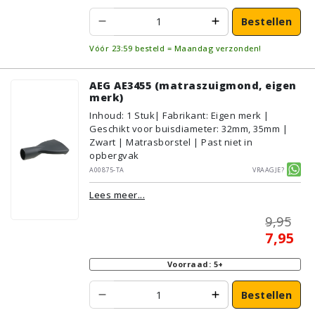
Bestellen
Vóór 23:59 besteld = Maandag verzonden!
AEG AE3455 (matraszuigmond, eigen
merk)
Inhoud
:
1
Stuk
| Fabrikant: Eigen merk |
Geschikt voor buisdiameter: 32mm, 35mm |
Zwart | Matrasborstel | Past niet in
opbergvak
A00875-TA
Vraagje?
Lees meer...
9,95
7,95
Voorraad: 5+
Bestellen