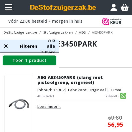
Vóór
22:00
besteld = morgen in huis
DeStofzuigerzak.be
Stofzuigerzakken
AEG
AE3450PARK
Wis
AEG AE3450PARK
Filteren
alle
filters
Toon 1 product
Slangen
AEG AE3450PARK (slang met
pistoolgreep, origineel)
Inhoud
:
1
Stuk
| Fabrikant: Origineel | 32mm
4055204863
Vraagje?
Lees meer...
69,80
56,95