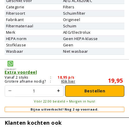
Geschikt voor
AEG
ACX6209EC
Categorie
Filters
Filtersoort
Schuimfilter
Fabrikant
Origineel
Filtermateriaal
Schuim
Merk
AEG/Electrolux
HEPA norm
Geen HEPA-klasse
Stofklasse
Geen
Wasbaar
Niet wasbaar
Vraagje?
Extra voordeel
Vanaf 2 stuks
:
18,95
p/s
19,95
Grotere afname nodig?
:
Klik hier
Bestellen
Vóór 22:00 besteld = Morgen in huis!
Bijna uitverkocht!
Nog 2 op voorraad.
Klanten kochten ook