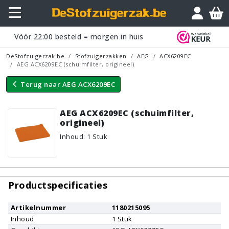
Vraagje?
Vóór
22:00
besteld = morgen in huis
DeStofzuigerzak.be
Stofzuigerzakken
AEG
ACX6209EC
AEG ACX6209EC (schuimfilter, origineel)
Terug naar
AEG ACX6209EC
AEG ACX6209EC (schuimfilter,
origineel)
Inhoud
:
1
Stuk
Productspecificaties
Artikelnummer
1180215095
Inhoud
1
Stuk