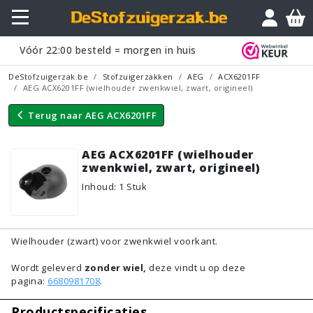
Vraagje?
Vóór
22:00
besteld = morgen in huis
DeStofzuigerzak.be
Stofzuigerzakken
AEG
ACX6201FF
AEG ACX6201FF (wielhouder zwenkwiel, zwart, origineel)
Terug naar
AEG ACX6201FF
AEG ACX6201FF (wielhouder
zwenkwiel, zwart, origineel)
Inhoud
:
1
Stuk
Wielhouder (zwart) voor zwenkwiel voorkant.
Wordt geleverd
zonder wiel,
deze vindt u op deze
pagina:
6680981708
.
Productspecificaties