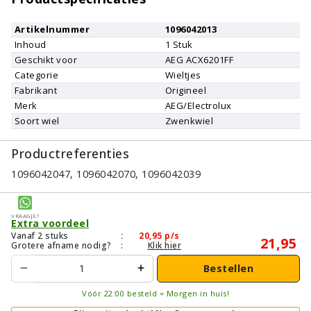
Artikelnummer
1096042013
Inhoud
1
Stuk
Geschikt voor
AEG
ACX6201FF
Categorie
Wieltjes
Fabrikant
Origineel
Merk
AEG/Electrolux
Soort wiel
Zwenkwiel
Productreferenties
1096042047, 1096042070, 1096042039
Vraagje?
Extra voordeel
Vanaf 2 stuks
:
20,95
p/s
21,95
Grotere afname nodig?
:
Klik hier
Bestellen
Vóór 22:00 besteld = Morgen in huis!