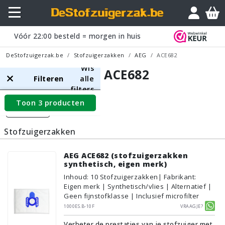
Vóór
22:00
besteld = morgen in huis
DeStofzuigerzak.be
Stofzuigerzakken
AEG
ACE682
Wis
AEG ACE682
Filteren
alle
filters
Toon 3 producten
Filters
Stofzuigerzakken
AEG ACE682 (stofzuigerzakken
synthetisch, eigen merk)
Inhoud
:
10
Stofzuigerzakken
| Fabrikant:
Eigen merk | Synthetisch/vlies | Alternatief |
Geen fijnstofklasse | Inclusief microfilter
1000ES.B-10F
Vraagje?
Verbeter de prestaties van je stofzuiger met