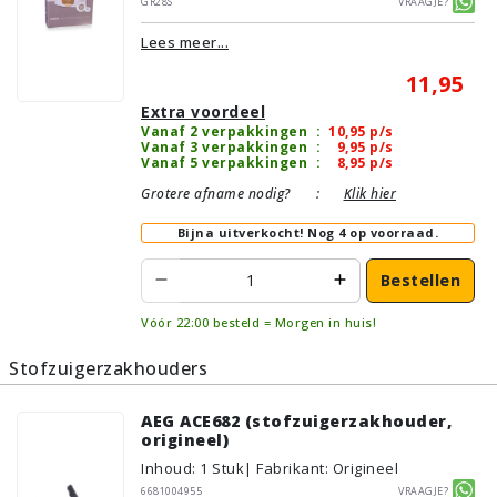
GR28S
Vraagje?
Lees meer...
11,95
Extra voordeel
Vanaf 2 verpakkingen
:
10,95
p/s
Vanaf 3 verpakkingen
:
9,95
p/s
Vanaf 5 verpakkingen
:
8,95
p/s
Grotere afname nodig?
:
Klik hier
Bijna uitverkocht!
Nog 4 op voorraad.
Bestellen
Vóór 22:00 besteld = Morgen in huis!
Stofzuigerzakhouders
AEG ACE682 (stofzuigerzakhouder,
origineel)
Inhoud
:
1
Stuk
| Fabrikant: Origineel
6681004955
Vraagje?