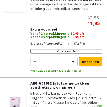
onze stevige synthetische stofzuigerzakken
en inbegrepen microfilter.
Lees meer...
12,95
11,95
Extra voordeel
Vanaf 2 verpakkingen
:
10,95
p/s
Vanaf 4 verpakkingen
:
9,95
p/s
Grotere afname nodig?
:
Klik hier
Voorraad: 5+
Bestellen
Vóór 22:00 besteld = Morgen in huis!
AEG ACE682 (stofzuigerzakken
synthetisch, origineel)
Inhoud
:
4
Stofzuigerzakken
| Fabrikant:
Origineel | Synthetisch/vlies | AEG/Electrolux
| Geen fijnstofklasse | Inclusief microfilter