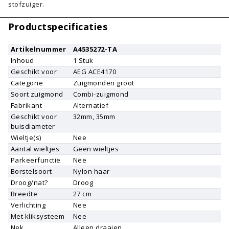
stofzuiger.
Productspecificaties
Artikelnummer
A4535272-TA
Inhoud
1
Stuk
Geschikt voor
AEG
ACE4170
Categorie
Zuigmonden groot
Soort zuigmond
Combi-zuigmond
Fabrikant
Alternatief
Geschikt voor
32mm, 35mm
buisdiameter
Wieltje(s)
Nee
Aantal wieltjes
Geen wieltjes
Parkeerfunctie
Nee
Borstelsoort
Nylon haar
Droog/nat?
Droog
Breedte
27 cm
Verlichting
Nee
Met kliksysteem
Nee
Nek
Alleen draaien