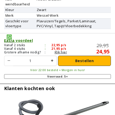
wendbaarheid
Kleur
Zwart
Merk
Wessel·Werk
Geschikt voor
Plavuizen/Tegels, Parket/Laminaat,
vloertype
PVC/Vinyl, Tapijt/Vloerbedekking
Extra voordeel
Vraagje?
29,95
Vanaf 2 stuks
:
22,95
p/s
Vanaf 4 stuks
:
21,95
p/s
24,95
Grotere afname nodig?
:
Klik hier
Bestellen
Vóór 22:00 besteld = Morgen in huis!
Voorraad: 5+
Klanten kochten ook