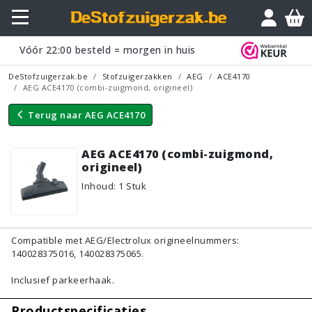
Vraagje?
Vóór
22:00
besteld = morgen in huis
DeStofzuigerzak.be
Stofzuigerzakken
AEG
ACE4170
AEG ACE4170 (combi-zuigmond, origineel)
Terug naar
AEG ACE4170
AEG ACE4170 (combi-zuigmond,
origineel)
Inhoud
:
1
Stuk
Compatible met AEG/Electrolux origineelnummers:
140028375016, 140028375065.
Inclusief parkeerhaak.
Productspecificaties