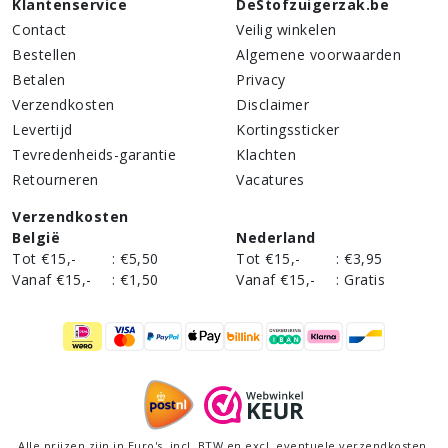
Klantenservice
DeStofzuigerzak.be
Contact
Veilig winkelen
Bestellen
Algemene voorwaarden
Betalen
Privacy
Verzendkosten
Disclaimer
Levertijd
Kortingssticker
Tevredenheids-garantie
Klachten
Retourneren
Vacatures
Verzendkosten
België
Nederland
Tot €15,-
:
€5,50
Tot €15,-
:
€3,95
Vanaf €15,-
:
€1,50
Vanaf €15,-
:
Gratis
Alle prijzen zijn in Euro's,
incl
. BTW en excl. eventuele verzendkosten.