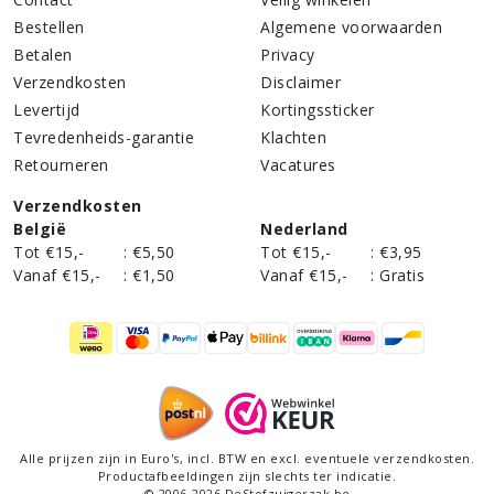
Bestellen
Algemene voorwaarden
Betalen
Privacy
Verzendkosten
Disclaimer
Levertijd
Kortingssticker
Tevredenheids-garantie
Klachten
Retourneren
Vacatures
Verzendkosten
België
Nederland
Tot €15,-
:
€5,50
Tot €15,-
:
€3,95
Vanaf €15,-
:
€1,50
Vanaf €15,-
:
Gratis
Alle prijzen zijn in Euro's,
incl
. BTW en excl. eventuele verzendkosten.
Productafbeeldingen zijn slechts ter indicatie.
©
2006
-
2026
DeStofzuigerzak.be