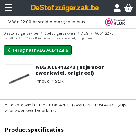
Vraagje?
Vóór
22:00
besteld = morgen in huis
DeStofzuigerzak.be
Stofzuigerzakken
AEG
ACE4122PB
AEG ACE4122PB (asje voor zwenkwiel, origineel)
Terug naar
AEG ACE4122PB
AEG ACE4122PB (asje voor
zwenkwiel, origineel)
Inhoud
:
1
Stuk
Asje voor wielhouder 1096042013 (zwart) en 1096042039 (grijs)
voor zwenkwiel voorkant.
Productspecificaties