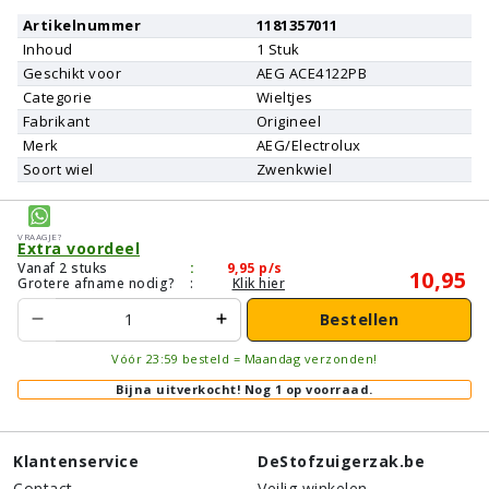
Artikelnummer
1181357011
Inhoud
1
Stuk
Geschikt voor
AEG
ACE4122PB
Categorie
Wieltjes
Fabrikant
Origineel
Merk
AEG/Electrolux
Soort wiel
Zwenkwiel
Vraagje?
Extra voordeel
Vanaf 2 stuks
:
9,95
p/s
10,95
Grotere afname nodig?
:
Klik hier
Bestellen
Vóór 23:59 besteld = Maandag verzonden!
Bijna uitverkocht!
Nog 1 op voorraad.
Klantenservice
DeStofzuigerzak.be
Contact
Veilig winkelen