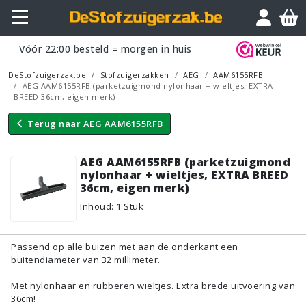
Vraagje?
Vóór
22:00
besteld = morgen in huis
DeStofzuigerzak.be
Stofzuigerzakken
AEG
AAM6155RFB
AEG AAM6155RFB (parketzuigmond nylonhaar + wieltjes, EXTRA
BREED 36cm, eigen merk)
Terug naar
AEG AAM6155RFB
AEG AAM6155RFB (parketzuigmond
nylonhaar + wieltjes, EXTRA BREED
36cm, eigen merk)
Inhoud
:
1
Stuk
Passend op alle buizen met aan de onderkant een
buitendiameter van 32 millimeter.
Met nylonhaar en rubberen wieltjes. Extra brede uitvoering van
36cm!