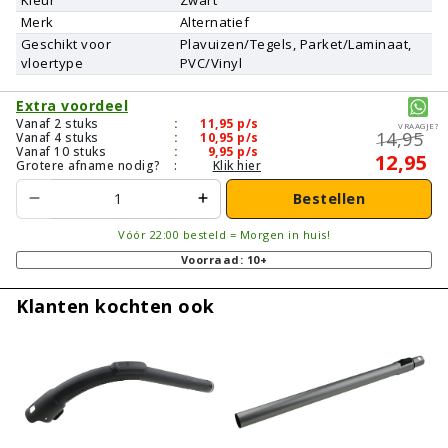
Merk
Alternatief
Geschikt voor
Plavuizen/Tegels, Parket/Laminaat,
vloertype
PVC/Vinyl
Extra voordeel
Vanaf 2 stuks
:
11,95
p/s
Vraagje?
14,95
Vanaf 4 stuks
:
10,95
p/s
Vanaf 10 stuks
:
9,95
p/s
12,95
Grotere afname nodig?
:
Klik hier
Bestellen
Vóór 22:00 besteld = Morgen in huis!
Voorraad: 10+
Klanten kochten ook