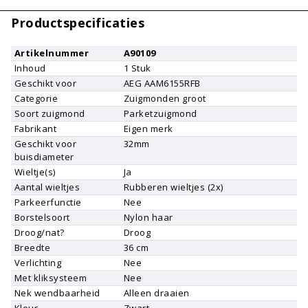
Productspecificaties
Artikelnummer
A90109
Inhoud
1
Stuk
Geschikt voor
AEG
AAM6155RFB
Categorie
Zuigmonden groot
Soort zuigmond
Parketzuigmond
Fabrikant
Eigen merk
Geschikt voor
32mm
buisdiameter
Wieltje(s)
Ja
Aantal wieltjes
Rubberen wieltjes (2x)
Parkeerfunctie
Nee
Borstelsoort
Nylon haar
Droog/nat?
Droog
Breedte
36 cm
Verlichting
Nee
Met kliksysteem
Nee
Nek wendbaarheid
Alleen draaien
Kleur
Zwart