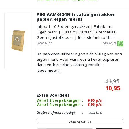
AEG AAM6124N (stofzuigerzakken
papier, eigen merk)
Inhoud
:
10
Stofzuigerzakken
| Fabrikant:
Eigen merk | Classic | Papier | Alternatief |
Geen fijnstofklasse | Inclusief microfilter
1800EP-10F
Vraagje?
De papieren uitvoering van de S-Bag van ons
eigen merk. Voor wanneer u liever papieren
dan synthetische zakken gebruikt.
Lees meer...
11,95
10,95
Extra voordeel
Vanaf 2 verpakkingen
:
9,95
p/s
Vanaf 4 verpakkingen
:
8,95
p/s
Grotere afname nodig?
:
Klik hier
Voorraad: 5+