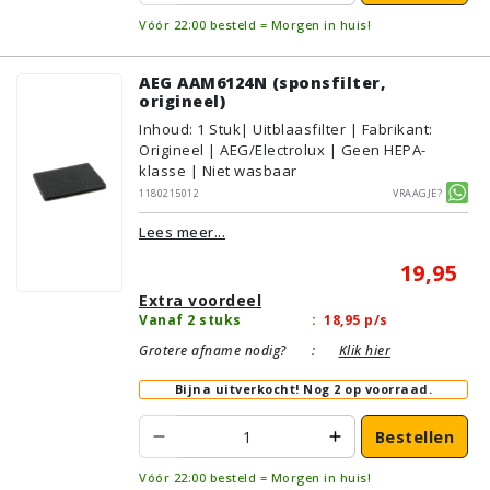
Vóór 22:00 besteld = Morgen in huis!
AEG AAM6124N (sponsfilter,
origineel)
Inhoud
:
1
Stuk
| Uitblaasfilter | Fabrikant:
Origineel | AEG/Electrolux | Geen HEPA-
klasse | Niet wasbaar
1180215012
Vraagje?
Lees meer...
19,95
Extra voordeel
Vanaf 2 stuks
:
18,95
p/s
Grotere afname nodig?
:
Klik hier
Bijna uitverkocht!
Nog 2 op voorraad.
Bestellen
Vóór 22:00 besteld = Morgen in huis!