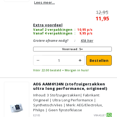
Lees meer...
12,95
11,95
Extra voordeel
Vanaf 2 verpakkingen
:
10,95
p/s
Vanaf 4 verpakkingen
:
9,95
p/s
Grotere afname nodig?
:
Klik hier
Voorraad: 5+
Bestellen
Vóór 22:00 besteld = Morgen in huis!
AEG AAM6124N (stofzuigerzakken
ultra long performance, origineel)
Inhoud
:
3
Stofzuigerzakken
| Fabrikant:
Origineel | Ultra Long Performance |
Synthetisch/vlies | Merk: AEG/Electrolux,
Philips | Geen fijnstofklasse
E210S
Vraagje?