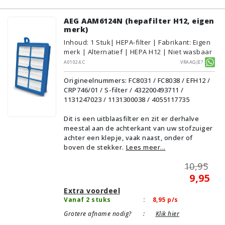
AEG AAM6124N (hepafilter H12, eigen
merk)
Inhoud
:
1
Stuk
| HEPA-filter | Fabrikant: Eigen
merk | Alternatief | HEPA H12 | Niet wasbaar
A01024.C
Vraagje?
Origineelnummers: FC8031 / FC8038 / EFH12 /
CRP746/01 / S-filter / 432200493711 /
1131247023 / 1131300038 / 4055117735
Dit is een uitblaasfilter en zit er derhalve
meestal aan de achterkant van uw stofzuiger
achter een klepje, vaak naast, onder of
boven de stekker.
Lees meer...
10,95
9,95
Extra voordeel
Vanaf 2 stuks
:
8,95
p/s
Grotere afname nodig?
:
Klik hier