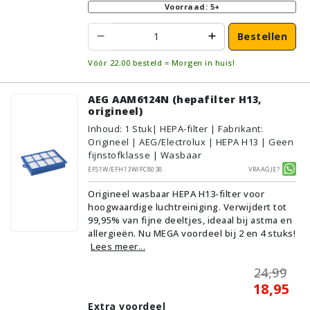
Voorraad: 5+
Bestellen
Vóór 22:00 besteld = Morgen in huis!
AEG AAM6124N (hepafilter H13,
origineel)
Inhoud
:
1
Stuk
| HEPA-filter | Fabrikant:
Origineel | AEG/Electrolux | HEPA H13 | Geen
fijnstofklasse | Wasbaar
EFS1W/EFH13W/FC8038
Vraagje?
Origineel wasbaar HEPA H13-filter voor
hoogwaardige luchtreiniging. Verwijdert tot
99,95% van fijne deeltjes, ideaal bij astma en
allergieën. Nu MEGA voordeel bij 2 en 4 stuks!
Lees meer...
24,99
18,95
Extra voordeel