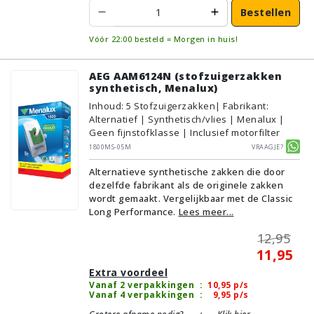
Bestellen
Vóór 22:00 besteld = Morgen in huis!
AEG AAM6124N (stofzuigerzakken
synthetisch, Menalux)
Inhoud
:
5
Stofzuigerzakken
| Fabrikant:
Alternatief | Synthetisch/vlies | Menalux |
Geen fijnstofklasse | Inclusief motorfilter
1800MS-05M
Vraagje?
Alternatieve synthetische zakken die door
dezelfde fabrikant als de originele zakken
wordt gemaakt. Vergelijkbaar met de Classic
Long Performance.
Lees meer...
12,95
11,95
Extra voordeel
Vanaf 2 verpakkingen
:
10,95
p/s
Vanaf 4 verpakkingen
:
9,95
p/s