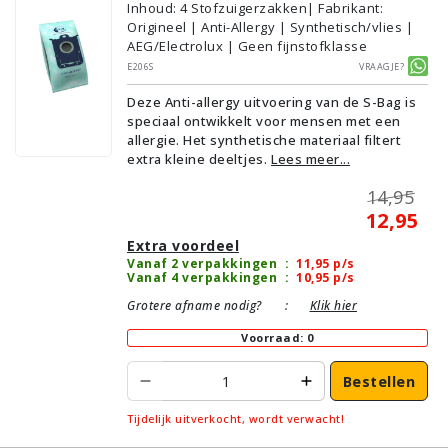
Inhoud
:
4
Stofzuigerzakken
| Fabrikant:
Origineel | Anti-Allergy | Synthetisch/vlies |
AEG/Electrolux | Geen fijnstofklasse
E206S
Vraagje?
Deze Anti-allergy uitvoering van de S-Bag is
speciaal ontwikkelt voor mensen met een
allergie. Het synthetische materiaal filtert
extra kleine deeltjes.
Lees meer...
14,95
12,95
Extra voordeel
Vanaf 2 verpakkingen
:
11,95
p/s
Vanaf 4 verpakkingen
:
10,95
p/s
Grotere afname nodig?
:
Klik hier
Voorraad: 0
Bestellen
Tijdelijk uitverkocht, wordt verwacht!