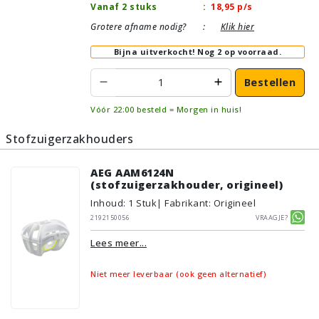
Vanaf 2 stuks
:
18,95
p/s
Grotere afname nodig?
:
Klik hier
Bijna uitverkocht!
Nog 2 op voorraad.
Bestellen
Vóór 22:00 besteld = Morgen in huis!
Stofzuigerzakhouders
AEG AAM6124N
(stofzuigerzakhouder, origineel)
Inhoud
:
1
Stuk
| Fabrikant: Origineel
2192150056
Vraagje?
Lees meer...
Niet meer leverbaar (ook geen alternatief)