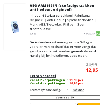
AEG AAM6124N (stofzuigerzakken
anti-odeur, origineel)
Inhoud
:
4
Stofzuigerzakken
| Fabrikant:
Origineel | Anti-Odeur | Synthetisch/vlies |
Merk: AEG/Electrolux, Philips | Geen
fijnstofklasse
E203S
Vraagje?
De Anti-odeur uitvoering van de S-Bag is
voorzien van koolstof dat er voor zorgt dat
geurtjes in de zak worden geneutraliseerd.
Handig bij bv. huisdieren.
Lees meer...
14,95
12,95
Extra voordeel
Vanaf 2 verpakkingen
:
11,95
p/s
Vanaf 4 verpakkingen
:
10,95
p/s
Grotere afname nodig?
:
Klik hier
Voorraad: 5+