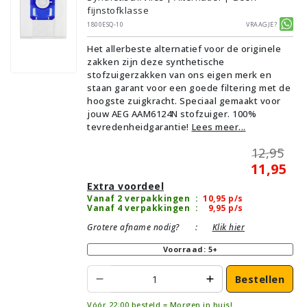
fijnstofklasse
1800ESQ-10
Vraagje?
Het allerbeste alternatief voor de originele
zakken zijn deze synthetische
stofzuigerzakken van ons eigen merk en
staan garant voor een goede filtering met de
hoogste zuigkracht. Speciaal gemaakt voor
jouw AEG AAM6124N stofzuiger. 100%
tevredenheidgarantie!
Lees meer...
12,95
11,95
Extra voordeel
Vanaf 2 verpakkingen
:
10,95
p/s
Vanaf 4 verpakkingen
:
9,95
p/s
Grotere afname nodig?
:
Klik hier
Voorraad: 5+
Bestellen
Vóór 22:00 besteld = Morgen in huis!