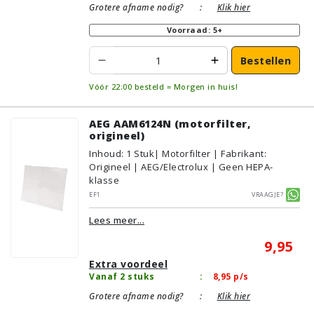
Grotere afname nodig?
:
Klik hier
Voorraad: 5+
Bestellen
Vóór 22:00 besteld = Morgen in huis!
AEG AAM6124N (motorfilter,
origineel)
Inhoud
:
1
Stuk
| Motorfilter | Fabrikant:
Origineel | AEG/Electrolux | Geen HEPA-
klasse
EF1
Vraagje?
Lees meer...
9,95
Extra voordeel
Vanaf 2 stuks
:
8,95
p/s
Grotere afname nodig?
:
Klik hier