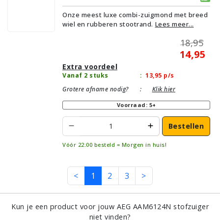
Alternatief | Geschikt voor vloertype:
Onze meest luxe combi-zuigmond met breed
Plavuizen/Tegels, Parket/Laminaat,
wiel en rubberen stootrand.
Lees meer...
PVC/Vinyl, Tapijt/Vloerbedekking
18,95
14,95
Extra voordeel
Vanaf 2 stuks
:
13,95
p/s
Grotere afname nodig?
:
Klik hier
Voorraad: 5+
Bestellen
Vóór 22:00 besteld = Morgen in huis!
<
1
2
3
>
Kun je een product voor jouw AEG AAM6124N stofzuiger
niet vinden?