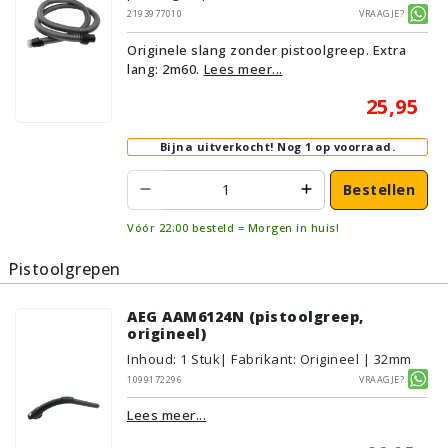
2193977010
Vraagje?
Originele slang zonder pistoolgreep. Extra
lang: 2m60.
Lees meer...
25,95
Bijna uitverkocht!
Nog 1 op voorraad.
Bestellen
Vóór 22:00 besteld = Morgen in huis!
Pistoolgrepen
AEG AAM6124N (pistoolgreep,
origineel)
Inhoud
:
1
Stuk
| Fabrikant: Origineel | 32mm
1099172296
Vraagje?
Lees meer...