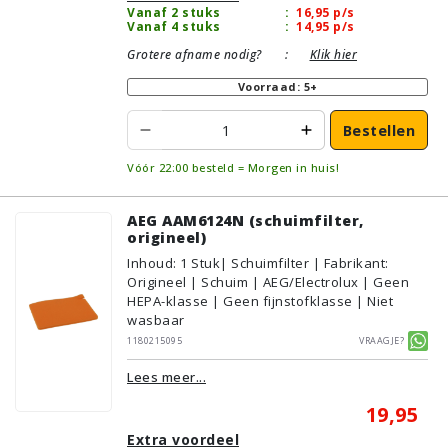
Vanaf 2 stuks
:
16,95
p/s
Vanaf 4 stuks
:
14,95
p/s
Grotere afname nodig?
:
Klik hier
Voorraad: 5+
Bestellen
Vóór 22:00 besteld = Morgen in huis!
AEG AAM6124N (schuimfilter,
origineel)
Inhoud
:
1
Stuk
| Schuimfilter | Fabrikant:
Origineel | Schuim | AEG/Electrolux | Geen
HEPA-klasse | Geen fijnstofklasse | Niet
wasbaar
1180215095
Vraagje?
Lees meer...
19,95
Extra voordeel