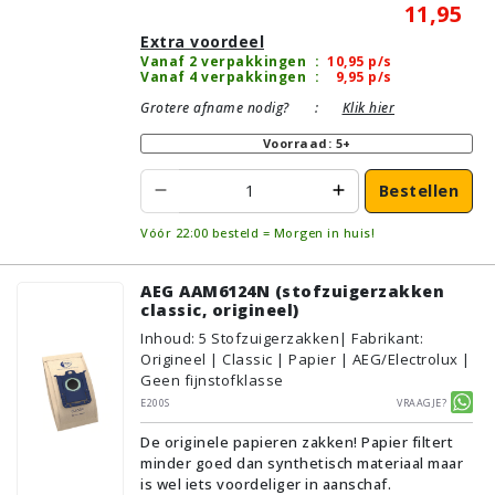
11,95
Extra voordeel
Vanaf 2 verpakkingen
:
10,95
p/s
Vanaf 4 verpakkingen
:
9,95
p/s
Grotere afname nodig?
:
Klik hier
Voorraad: 5+
Bestellen
Vóór 22:00 besteld = Morgen in huis!
AEG AAM6124N (stofzuigerzakken
classic, origineel)
Inhoud
:
5
Stofzuigerzakken
| Fabrikant:
Origineel | Classic | Papier | AEG/Electrolux |
Geen fijnstofklasse
E200S
Vraagje?
De originele papieren zakken! Papier filtert
minder goed dan synthetisch materiaal maar
is wel iets voordeliger in aanschaf.