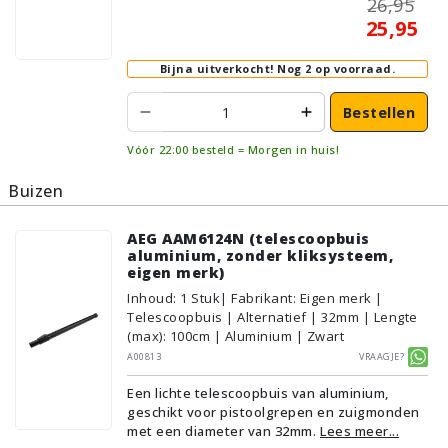
26,95
25,95
Bijna uitverkocht!
Nog 2 op voorraad.
Bestellen
Vóór 22:00 besteld = Morgen in huis!
Buizen
AEG AAM6124N (telescoopbuis
aluminium, zonder kliksysteem,
eigen merk)
Inhoud
:
1
Stuk
| Fabrikant: Eigen merk |
Telescoopbuis | Alternatief | 32mm | Lengte
(max): 100cm | Aluminium | Zwart
A00813
Vraagje?
Een lichte telescoopbuis van aluminium,
geschikt voor pistoolgrepen en zuigmonden
met een diameter van 32mm.
Lees meer...