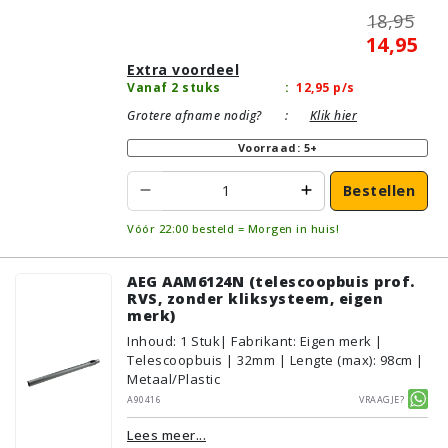
18,95
14,95
Extra voordeel
Vanaf 2 stuks
:
12,95
p/s
Grotere afname nodig?
:
Klik hier
Voorraad: 5+
Bestellen
Vóór 22:00 besteld = Morgen in huis!
AEG AAM6124N (telescoopbuis prof.
RVS, zonder kliksysteem, eigen
merk)
Inhoud
:
1
Stuk
| Fabrikant: Eigen merk |
Telescoopbuis | 32mm | Lengte (max): 98cm |
Metaal/Plastic
A90416
Vraagje?
Lees meer...