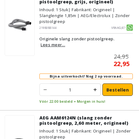
pistoolgreep, grijs, origineel)
Inhoud
:
1
Stuk
| Fabrikant: Origineel |
Slanglengte 1,85m | AEG/Electrolux | Zonder
pistoolgreep
2198088144
Vraagje?
Originele slang zonder pistoolgreep.
Lees meer...
24,95
22,95
Bijna uitverkocht!
Nog 2 op voorraad.
Bestellen
Vóór 22:00 besteld = Morgen in huis!
AEG AAM6124N (slang zonder
pistoolgreep, 2,60 meter, origineel)
Inhoud
:
1
Stuk
| Fabrikant: Origineel | Zonder
pistoolgreep