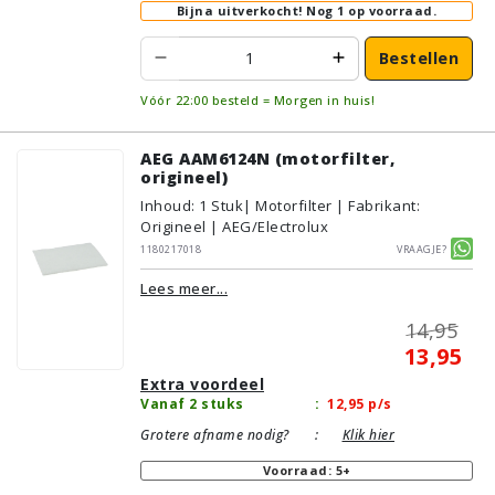
Bijna uitverkocht!
Nog 1 op voorraad.
Bestellen
Vóór 22:00 besteld = Morgen in huis!
AEG AAM6124N (motorfilter,
origineel)
Inhoud
:
1
Stuk
| Motorfilter | Fabrikant:
Origineel | AEG/Electrolux
1180217018
Vraagje?
Lees meer...
14,95
13,95
Extra voordeel
Vanaf 2 stuks
:
12,95
p/s
Grotere afname nodig?
:
Klik hier
Voorraad: 5+