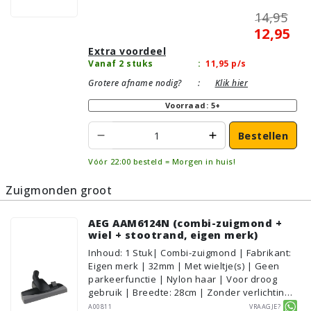
14,95
12,95
Extra voordeel
Vanaf 2 stuks
:
11,95
p/s
Grotere afname nodig?
:
Klik hier
Voorraad: 5+
Bestellen
Vóór 22:00 besteld = Morgen in huis!
Zuigmonden groot
AEG AAM6124N (combi-zuigmond +
wiel + stootrand, eigen merk)
Inhoud
:
1
Stuk
| Combi-zuigmond | Fabrikant:
Eigen merk | 32mm | Met wieltje(s) | Geen
parkeerfunctie | Nylon haar | Voor droog
gebruik | Breedte: 28cm | Zonder verlichting |
Zonder kliksysteem | Kleur: Grijs, Zwart |
A00811
Vraagje?