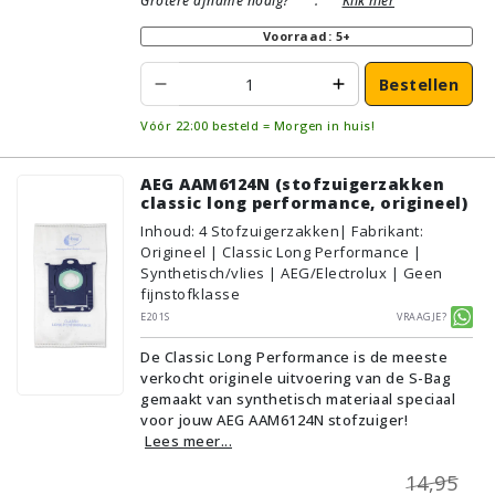
Grotere afname nodig?
:
Klik hier
Voorraad: 5+
Bestellen
Vóór 22:00 besteld = Morgen in huis!
AEG AAM6124N (stofzuigerzakken
classic long performance, origineel)
Inhoud
:
4
Stofzuigerzakken
| Fabrikant:
Origineel | Classic Long Performance |
Synthetisch/vlies | AEG/Electrolux | Geen
fijnstofklasse
E201S
Vraagje?
De Classic Long Performance is de meeste
verkocht originele uitvoering van de S-Bag
gemaakt van synthetisch materiaal speciaal
voor jouw AEG AAM6124N stofzuiger!
Lees meer...
14,95