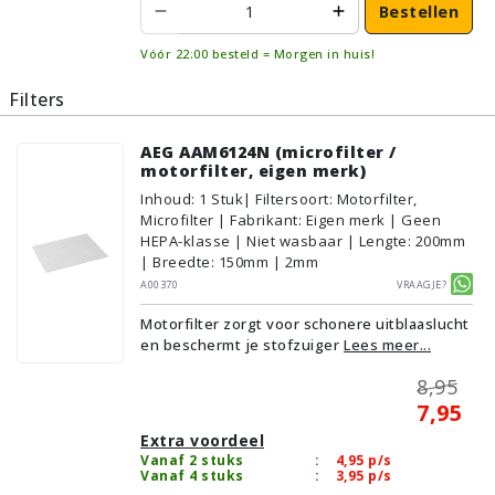
Bestellen
Vóór 22:00 besteld = Morgen in huis!
Filters
AEG AAM6124N (microfilter /
motorfilter, eigen merk)
Inhoud
:
1
Stuk
| Filtersoort: Motorfilter,
Microfilter | Fabrikant: Eigen merk | Geen
HEPA-klasse | Niet wasbaar | Lengte: 200mm
| Breedte: 150mm | 2mm
A00370
Vraagje?
Motorfilter zorgt voor schonere uitblaaslucht
en beschermt je stofzuiger
Lees meer...
8,95
7,95
Extra voordeel
Vanaf 2 stuks
:
4,95
p/s
Vanaf 4 stuks
:
3,95
p/s