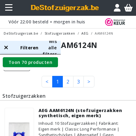
Vóór
22:00
besteld = morgen in huis
DeStofzuigerzak.be
Stofzuigerzakken
AEG
AAM6124N
Wis
AEG AAM6124N
Filteren
alle
filters
Toon 70 producten
Filters
<
1
2
3
>
Stofzuigerzakken
AEG AAM6124N (stofzuigerzakken
synthetisch, eigen merk)
Inhoud
:
10
Stofzuigerzakken
| Fabrikant:
Eigen merk | Classic Long Performance |
Synthetisch/vlies | Alternatief | Geen