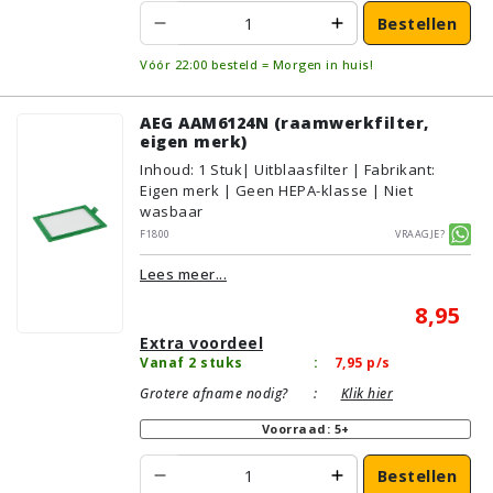
Bestellen
Vóór 22:00 besteld = Morgen in huis!
AEG AAM6124N (raamwerkfilter,
eigen merk)
Inhoud
:
1
Stuk
| Uitblaasfilter | Fabrikant:
Eigen merk | Geen HEPA-klasse | Niet
wasbaar
F1800
Vraagje?
Lees meer...
8,95
Extra voordeel
Vanaf 2 stuks
:
7,95
p/s
Grotere afname nodig?
:
Klik hier
Voorraad: 5+
Bestellen