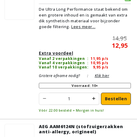
De Ultra Long Performance staat bekend om
een grotere inhoud en is gemaakt van extra
dik synthetisch materiaal voor bijzonder
goede filtering.
Lees meer...
14,95
12,95
Extra voordeel
Vanaf 2 verpakkingen
:
11,95
p/s
Vanaf 4 verpakkingen
:
10,95
p/s
Vanaf 10 verpakkingen
:
9,95
p/s
Grotere afname nodig?
:
Klik hier
Voorraad: 10+
Bestellen
Vóór 22:00 besteld = Morgen in huis!
AEG AAM6124N (stofzuigerzakken
anti-allergy, origineel)