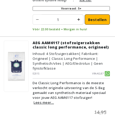
Grotere afname nodig?
:
Klik hier
Voorraad: 5+
Bestellen
Vóór 22:00 besteld = Morgen in huis!
AEG AAM6117 (stofzuigerzakken
classic long performance, origineel)
Inhoud
:
4
Stofzuigerzakken
| Fabrikant:
Origineel | Classic Long Performance |
Synthetisch/vlies | AEG/Electrolux | Geen
fijnstofklasse
E201S
Vraagje?
De Classic Long Performance is de meeste
verkocht originele uitvoering van de S-Bag
gemaakt van synthetisch materiaal speciaal
voor jouw AEG AAM6117 stofzuiger!
Lees meer...
14,95