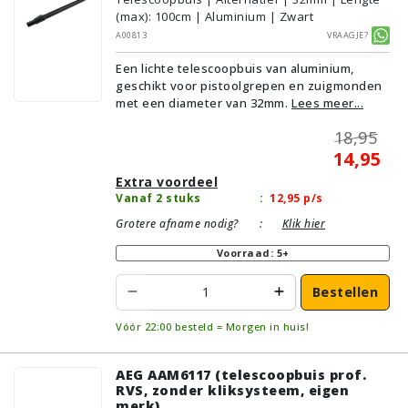
(max): 100cm | Aluminium | Zwart
A00813
Vraagje?
Een lichte telescoopbuis van aluminium,
geschikt voor pistoolgrepen en zuigmonden
met een diameter van 32mm.
Lees meer...
18,95
14,95
Extra voordeel
Vanaf 2 stuks
:
12,95
p/s
Grotere afname nodig?
:
Klik hier
Voorraad: 5+
Bestellen
Vóór 22:00 besteld = Morgen in huis!
AEG AAM6117 (telescoopbuis prof.
RVS, zonder kliksysteem, eigen
merk)