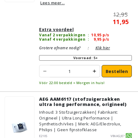
Lees meer...
12,95
11,95
Extra voordeel
Vanaf 2 verpakkingen
:
10,95
p/s
Vanaf 4 verpakkingen
:
9,95
p/s
Grotere afname nodig?
:
Klik hier
Voorraad: 5+
Bestellen
Vóór 22:00 besteld = Morgen in huis!
AEG AAM6117 (stofzuigerzakken
ultra long performance, origineel)
Inhoud
:
3
Stofzuigerzakken
| Fabrikant:
Origineel | Ultra Long Performance |
Synthetisch/vlies | Merk: AEG/Electrolux,
Philips | Geen fijnstofklasse
E210S
Vraagje?