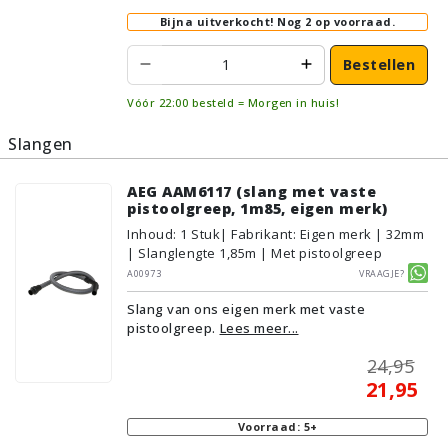
Bijna uitverkocht!
Nog 2 op voorraad.
Bestellen
Vóór 22:00 besteld = Morgen in huis!
Slangen
AEG AAM6117 (slang met vaste
pistoolgreep, 1m85, eigen merk)
Inhoud
:
1
Stuk
| Fabrikant: Eigen merk | 32mm
| Slanglengte 1,85m | Met pistoolgreep
A00973
Vraagje?
Slang van ons eigen merk met vaste
pistoolgreep.
Lees meer...
24,95
21,95
Voorraad: 5+