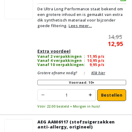
De Ultra Long Performance staat bekend om
een grotere inhoud en is gemaakt van extra
dik synthetisch materiaal voor bijzonder
goede filtering.
Lees meer...
14,95
12,95
Extra voordeel
Vanaf 2 verpakkingen
:
11,95
p/s
Vanaf 4 verpakkingen
:
10,95
p/s
Vanaf 10 verpakkingen
:
9,95
p/s
Grotere afname nodig?
:
Klik hier
Voorraad: 10+
Bestellen
Vóór 22:00 besteld = Morgen in huis!
AEG AAM6117 (stofzuigerzakken
anti-allergy, origineel)