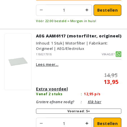
Bestellen
Vóór 22:00 besteld = Morgen in huis!
AEG AAM6117 (motorfilter, origineel)
Inhoud
:
1
Stuk
| Motorfilter | Fabrikant:
Origineel | AEG/Electrolux
1180217018
Vraagje?
Lees meer...
14,95
13,95
Extra voordeel
Vanaf 2 stuks
:
12,95
p/s
Grotere afname nodig?
:
Klik hier
Voorraad: 5+
Bestellen