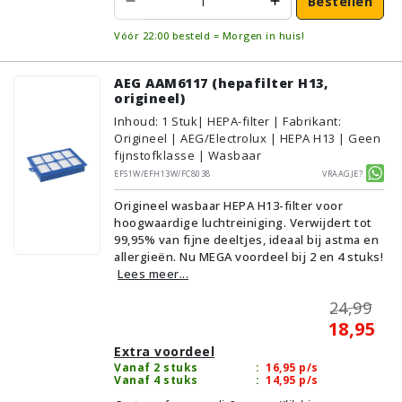
Bestellen
Vóór 22:00 besteld = Morgen in huis!
AEG AAM6117 (hepafilter H13,
origineel)
Inhoud
:
1
Stuk
| HEPA-filter | Fabrikant:
Origineel | AEG/Electrolux | HEPA H13 | Geen
fijnstofklasse | Wasbaar
EFS1W/EFH13W/FC8038
Vraagje?
Origineel wasbaar HEPA H13-filter voor
hoogwaardige luchtreiniging. Verwijdert tot
99,95% van fijne deeltjes, ideaal bij astma en
allergieën. Nu MEGA voordeel bij 2 en 4 stuks!
Lees meer...
24,99
18,95
Extra voordeel
Vanaf 2 stuks
:
16,95
p/s
Vanaf 4 stuks
:
14,95
p/s