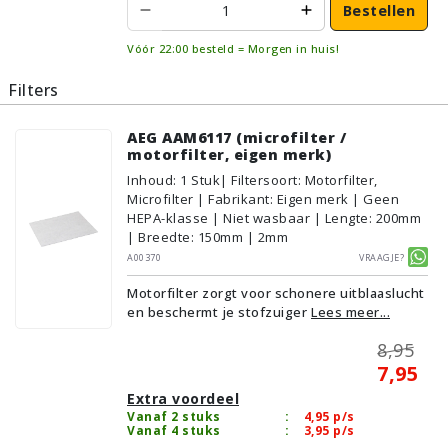
Bestellen
Vóór 22:00 besteld = Morgen in huis!
Filters
AEG AAM6117 (microfilter /
motorfilter, eigen merk)
Inhoud
:
1
Stuk
| Filtersoort: Motorfilter,
Microfilter | Fabrikant: Eigen merk | Geen
HEPA-klasse | Niet wasbaar | Lengte: 200mm
| Breedte: 150mm | 2mm
A00370
Vraagje?
Motorfilter zorgt voor schonere uitblaaslucht
en beschermt je stofzuiger
Lees meer...
8,95
7,95
Extra voordeel
Vanaf 2 stuks
:
4,95
p/s
Vanaf 4 stuks
:
3,95
p/s