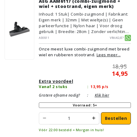
AEG AAM6117 (combi-zuigmond +
wiel + stootrand, eigen merk)
Inhoud
:
1
Stuk
| Combi-zuigmond | Fabrikant:
Eigen merk | 32mm | Met wieltje(s) | Geen
parkeerfunctie | Nylon haar | Voor droog
gebruik | Breedte: 28cm | Zonder verlichting |
Zonder kliksysteem | Kleur: Grijs, Zwart |
A00811
Vraagje?
Alternatief | Geschikt voor vloertype:
Onze meest luxe combi-zuigmond met breed
Plavuizen/Tegels, Parket/Laminaat,
wiel en rubberen stootrand.
Lees meer...
PVC/Vinyl, Tapijt/Vloerbedekking
18,95
14,95
Extra voordeel
Vanaf 2 stuks
:
13,95
p/s
Grotere afname nodig?
:
Klik hier
Voorraad: 5+
Bestellen
Vóór 22:00 besteld = Morgen in huis!