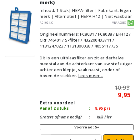
merk)
Inhoud
:
1
Stuk
| HEPA-filter | Fabrikant: Eigen
merk | Alternatief | HEPA H12 | Niet wasbaar
A01024.C
Vraagje?
Origineelnummers: FC8031 / FC8038 / EFH12 /
CRP746/01 / S-filter / 432200493711 /
1131247023 / 1131300038 / 4055117735
Dit is een uitblaasfilter en zit er derhalve
meestal aan de achterkant van uw stofzuiger
achter een klepje, vaak naast, onder of
boven de stekker.
Lees meer...
10,95
9,95
Extra voordeel
Vanaf 2 stuks
:
8,95
p/s
Grotere afname nodig?
:
Klik hier
Voorraad: 5+