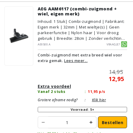
AEG AAM6117 (combi-zuigmond +
wiel, eigen merk)
Inhoud
:
1
Stuk
| Combi-zuigmond | Fabrikant:
Eigen merk | 32mm | Met wieltje(s) | Geen
parkeerfunctie | Nylon haar | Voor droog
gebruik | Breedte: 28cm | Zonder verlichting |
Zonder kliksysteem | Zwart | Alternatief |
A00500.A
Vraagje?
Geschikt voor vloertype: Plavuizen/Tegels,
Combi-zuigmond met extra breed wiel voor
Parket/Laminaat, PVC/Vinyl,
extra gemak.
Lees meer...
Tapijt/Vloerbedekking
14,95
12,95
Extra voordeel
Vanaf 2 stuks
:
11,95
p/s
Grotere afname nodig?
:
Klik hier
Voorraad: 5+
Bestellen