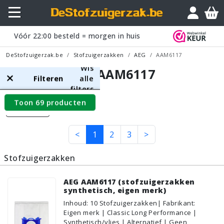
Vóór
22:00
besteld = morgen in huis
DeStofzuigerzak.be
Stofzuigerzakken
AEG
AAM6117
Wis
AEG AAM6117
Filteren
alle
filters
Toon 69 producten
Filters
<
1
2
3
>
Stofzuigerzakken
AEG AAM6117 (stofzuigerzakken
synthetisch, eigen merk)
Inhoud
:
10
Stofzuigerzakken
| Fabrikant:
Eigen merk | Classic Long Performance |
Synthetisch/vlies | Alternatief | Geen