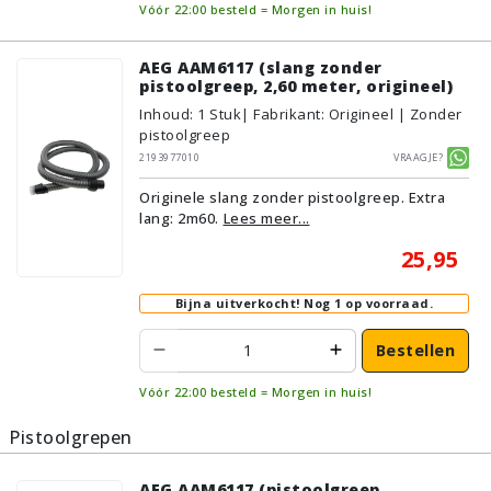
Vóór 22:00 besteld = Morgen in huis!
AEG AAM6117 (slang zonder
pistoolgreep, 2,60 meter, origineel)
Inhoud
:
1
Stuk
| Fabrikant: Origineel | Zonder
pistoolgreep
2193977010
Vraagje?
Originele slang zonder pistoolgreep. Extra
lang: 2m60.
Lees meer...
25,95
Bijna uitverkocht!
Nog 1 op voorraad.
Bestellen
Vóór 22:00 besteld = Morgen in huis!
Pistoolgrepen
AEG AAM6117 (pistoolgreep,