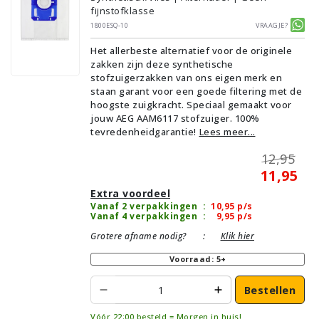
fijnstofklasse
1800ESQ-10
Vraagje?
Het allerbeste alternatief voor de originele
zakken zijn deze synthetische
stofzuigerzakken van ons eigen merk en
staan garant voor een goede filtering met de
hoogste zuigkracht. Speciaal gemaakt voor
jouw AEG AAM6117 stofzuiger. 100%
tevredenheidgarantie!
Lees meer...
12,95
11,95
Extra voordeel
Vanaf 2 verpakkingen
:
10,95
p/s
Vanaf 4 verpakkingen
:
9,95
p/s
Grotere afname nodig?
:
Klik hier
Voorraad: 5+
Bestellen
Vóór 22:00 besteld = Morgen in huis!