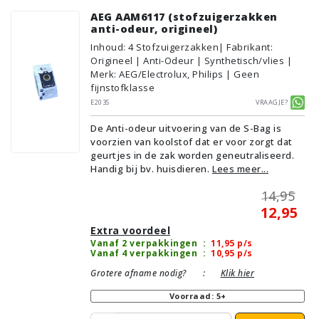
AEG AAM6117 (stofzuigerzakken
anti-odeur, origineel)
Inhoud
:
4
Stofzuigerzakken
| Fabrikant:
Origineel | Anti-Odeur | Synthetisch/vlies |
Merk: AEG/Electrolux, Philips | Geen
fijnstofklasse
E203S
Vraagje?
De Anti-odeur uitvoering van de S-Bag is
voorzien van koolstof dat er voor zorgt dat
geurtjes in de zak worden geneutraliseerd.
Handig bij bv. huisdieren.
Lees meer...
14,95
12,95
Extra voordeel
Vanaf 2 verpakkingen
:
11,95
p/s
Vanaf 4 verpakkingen
:
10,95
p/s
Grotere afname nodig?
:
Klik hier
Voorraad: 5+