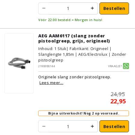
Bestellen
Vóór 22:00 besteld = Morgen in huis!
AEG AAM6117 (slang zonder
pistoolgreep, grijs, origineel)
Inhoud
:
1
Stuk
| Fabrikant: Origineel |
Slanglengte 1,85m | AEG/Electrolux | Zonder
pistoolgreep
2198088144
Vraagje?
Originele slang zonder pistoolgreep.
Lees meer...
24,95
22,95
Bijna uitverkocht!
Nog 2 op voorraad.
Bestellen