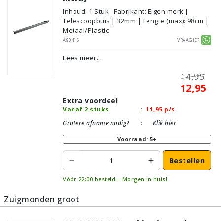
Inhoud
:
1
Stuk
| Fabrikant: Eigen merk |
Telescoopbuis | 32mm | Lengte (max): 98cm |
Metaal/Plastic
A90416
Vraagje?
Lees meer...
14,95
12,95
Extra voordeel
Vanaf 2 stuks
:
11,95
p/s
Grotere afname nodig?
:
Klik hier
Voorraad: 5+
Bestellen
Vóór 22:00 besteld = Morgen in huis!
Zuigmonden groot