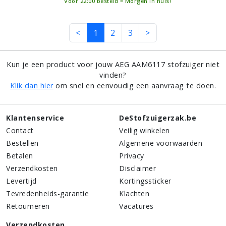
Vóór 22:00 besteld = Morgen in huis!
<
1
2
3
>
Kun je een product voor jouw AEG AAM6117 stofzuiger niet
vinden?
Klik dan hier
om snel en eenvoudig een aanvraag te doen.
Klantenservice
DeStofzuigerzak.be
Contact
Veilig winkelen
Bestellen
Algemene voorwaarden
Betalen
Privacy
Verzendkosten
Disclaimer
Levertijd
Kortingssticker
Tevredenheids-garantie
Klachten
Retourneren
Vacatures
Verzendkosten