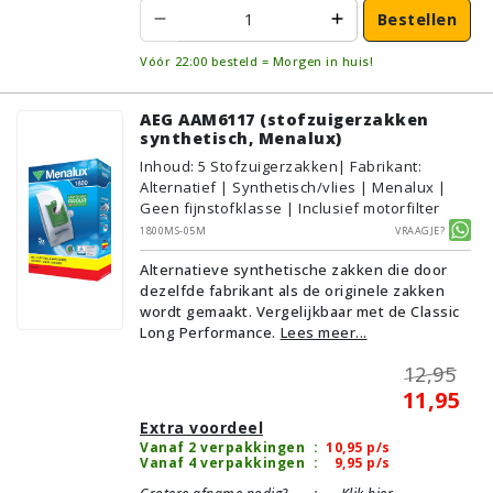
Bestellen
Vóór 22:00 besteld = Morgen in huis!
AEG AAM6117 (stofzuigerzakken
synthetisch, Menalux)
Inhoud
:
5
Stofzuigerzakken
| Fabrikant:
Alternatief | Synthetisch/vlies | Menalux |
Geen fijnstofklasse | Inclusief motorfilter
1800MS-05M
Vraagje?
Alternatieve synthetische zakken die door
dezelfde fabrikant als de originele zakken
wordt gemaakt. Vergelijkbaar met de Classic
Long Performance.
Lees meer...
12,95
11,95
Extra voordeel
Vanaf 2 verpakkingen
:
10,95
p/s
Vanaf 4 verpakkingen
:
9,95
p/s