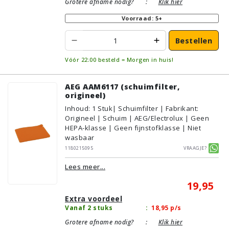
Grotere afname nodig?
:
Klik hier
Voorraad: 5+
Bestellen
Vóór 22:00 besteld = Morgen in huis!
AEG AAM6117 (schuimfilter,
origineel)
Inhoud
:
1
Stuk
| Schuimfilter | Fabrikant:
Origineel | Schuim | AEG/Electrolux | Geen
HEPA-klasse | Geen fijnstofklasse | Niet
wasbaar
1180215095
Vraagje?
Lees meer...
19,95
Extra voordeel
Vanaf 2 stuks
:
18,95
p/s
Grotere afname nodig?
:
Klik hier