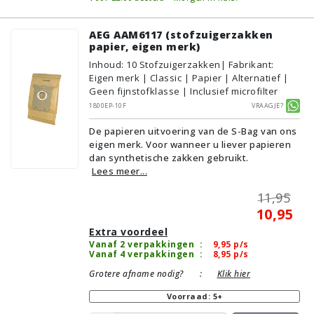
AEG AAM6117 (stofzuigerzakken
papier, eigen merk)
Inhoud
:
10
Stofzuigerzakken
| Fabrikant:
Eigen merk | Classic | Papier | Alternatief |
Geen fijnstofklasse | Inclusief microfilter
1800EP-10F
Vraagje?
De papieren uitvoering van de S-Bag van ons
eigen merk. Voor wanneer u liever papieren
dan synthetische zakken gebruikt.
Lees meer...
11,95
10,95
Extra voordeel
Vanaf 2 verpakkingen
:
9,95
p/s
Vanaf 4 verpakkingen
:
8,95
p/s
Grotere afname nodig?
:
Klik hier
Voorraad: 5+