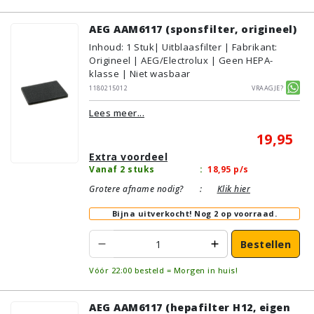
AEG AAM6117 (sponsfilter, origineel)
Inhoud
:
1
Stuk
| Uitblaasfilter | Fabrikant:
Origineel | AEG/Electrolux | Geen HEPA-
klasse | Niet wasbaar
1180215012
Vraagje?
Lees meer...
19,95
Extra voordeel
Vanaf 2 stuks
:
18,95
p/s
Grotere afname nodig?
:
Klik hier
Bijna uitverkocht!
Nog 2 op voorraad.
Bestellen
Vóór 22:00 besteld = Morgen in huis!
AEG AAM6117 (hepafilter H12, eigen