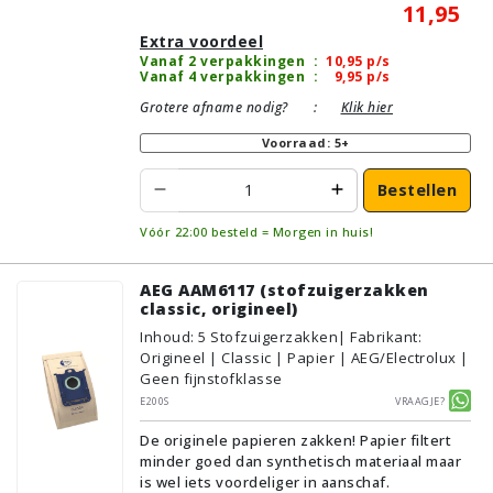
11,95
Extra voordeel
Vanaf 2 verpakkingen
:
10,95
p/s
Vanaf 4 verpakkingen
:
9,95
p/s
Grotere afname nodig?
:
Klik hier
Voorraad: 5+
Bestellen
Vóór 22:00 besteld = Morgen in huis!
AEG AAM6117 (stofzuigerzakken
classic, origineel)
Inhoud
:
5
Stofzuigerzakken
| Fabrikant:
Origineel | Classic | Papier | AEG/Electrolux |
Geen fijnstofklasse
E200S
Vraagje?
De originele papieren zakken! Papier filtert
minder goed dan synthetisch materiaal maar
is wel iets voordeliger in aanschaf.