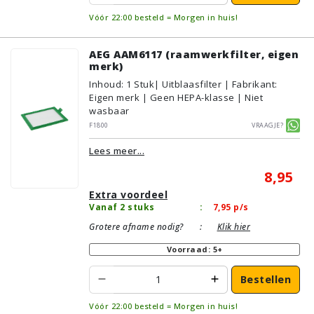
Vóór 22:00 besteld = Morgen in huis!
AEG AAM6117 (raamwerkfilter, eigen
merk)
Inhoud
:
1
Stuk
| Uitblaasfilter | Fabrikant:
Eigen merk | Geen HEPA-klasse | Niet
wasbaar
F1800
Vraagje?
Lees meer...
8,95
Extra voordeel
Vanaf 2 stuks
:
7,95
p/s
Grotere afname nodig?
:
Klik hier
Voorraad: 5+
Bestellen
Vóór 22:00 besteld = Morgen in huis!