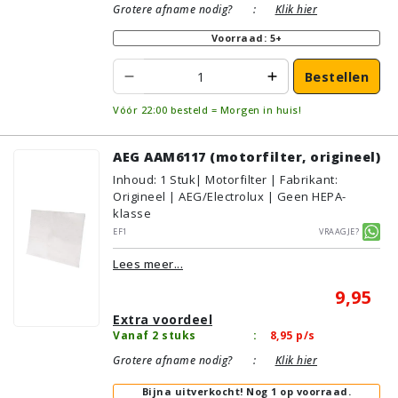
Grotere afname nodig?
:
Klik hier
Voorraad: 5+
Bestellen
Vóór 22:00 besteld = Morgen in huis!
AEG AAM6117 (motorfilter, origineel)
Inhoud
:
1
Stuk
| Motorfilter | Fabrikant:
Origineel | AEG/Electrolux | Geen HEPA-
klasse
EF1
Vraagje?
Lees meer...
9,95
Extra voordeel
Vanaf 2 stuks
:
8,95
p/s
Grotere afname nodig?
:
Klik hier
Bijna uitverkocht!
Nog 1 op voorraad.