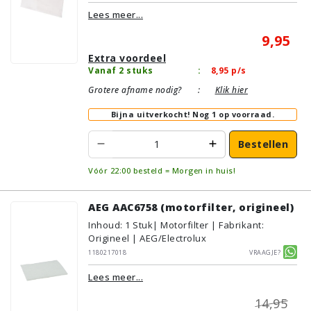
Lees meer...
9,95
Extra voordeel
Vanaf 2 stuks
:
8,95
p/s
Grotere afname nodig?
:
Klik hier
Bijna uitverkocht!
Nog 1 op voorraad.
Bestellen
Vóór 22:00 besteld = Morgen in huis!
AEG AAC6758 (motorfilter, origineel)
Inhoud
:
1
Stuk
| Motorfilter | Fabrikant:
Origineel | AEG/Electrolux
1180217018
Vraagje?
Lees meer...
14,95