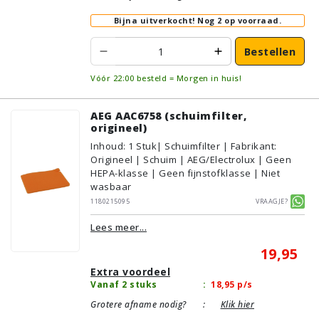
Bijna uitverkocht!
Nog 2 op voorraad.
Bestellen
Vóór 22:00 besteld = Morgen in huis!
AEG AAC6758 (schuimfilter,
origineel)
Inhoud
:
1
Stuk
| Schuimfilter | Fabrikant:
Origineel | Schuim | AEG/Electrolux | Geen
HEPA-klasse | Geen fijnstofklasse | Niet
wasbaar
1180215095
Vraagje?
Lees meer...
19,95
Extra voordeel
Vanaf 2 stuks
:
18,95
p/s
Grotere afname nodig?
:
Klik hier