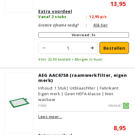
13,95
Extra voordeel
Vanaf 2 stuks
:
12,95
p/s
Grotere afname nodig?
:
Klik hier
Voorraad: 5+
Bestellen
Vóór 22:00 besteld = Morgen in huis!
AEG AAC6758 (raamwerkfilter, eigen
merk)
Inhoud
:
1
Stuk
| Uitblaasfilter | Fabrikant:
Eigen merk | Geen HEPA-klasse | Niet
wasbaar
F1800
Vraagje?
Lees meer...
8,95