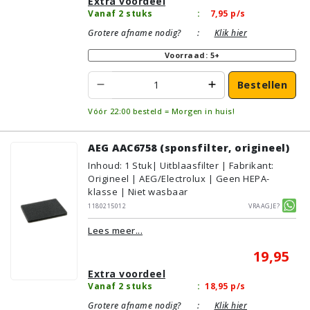
Extra voordeel
Vanaf 2 stuks
:
7,95
p/s
Grotere afname nodig?
:
Klik hier
Voorraad: 5+
Bestellen
Vóór 22:00 besteld = Morgen in huis!
AEG AAC6758 (sponsfilter, origineel)
Inhoud
:
1
Stuk
| Uitblaasfilter | Fabrikant:
Origineel | AEG/Electrolux | Geen HEPA-
klasse | Niet wasbaar
1180215012
Vraagje?
Lees meer...
19,95
Extra voordeel
Vanaf 2 stuks
:
18,95
p/s
Grotere afname nodig?
:
Klik hier