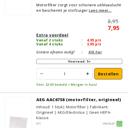
Motorfilter zorgt voor schonere uitblaaslucht
en beschermt je stofzuiger
Lees meer...
8,95
7,95
Extra voordeel
Vanaf 2 stuks
:
4,95
p/s
Vanaf 4 stuks
:
3,95
p/s
Grotere afname nodig?
:
Klik hier
Voorraad: 5+
Bestellen
Vóór 22:00 besteld = Morgen in huis!
AEG AAC6758 (motorfilter, origineel)
Inhoud
:
1
Stuk
| Motorfilter | Fabrikant:
Origineel | AEG/Electrolux | Geen HEPA-
klasse
EF1
Vraagje?