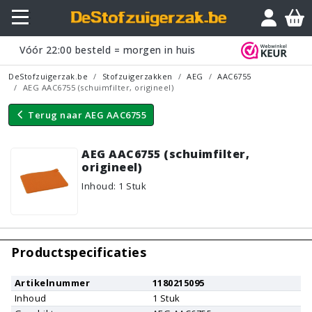
Vraagje?
Vóór
22:00
besteld = morgen in huis
DeStofzuigerzak.be
Stofzuigerzakken
AEG
AAC6755
AEG AAC6755 (schuimfilter, origineel)
Terug naar
AEG AAC6755
AEG AAC6755 (schuimfilter,
origineel)
Inhoud
:
1
Stuk
Productspecificaties
Artikelnummer
1180215095
Inhoud
1
Stuk