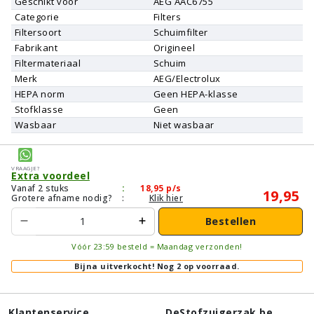
Geschikt voor
AEG
AAC6755
Categorie
Filters
Filtersoort
Schuimfilter
Fabrikant
Origineel
Filtermateriaal
Schuim
Merk
AEG/Electrolux
HEPA norm
Geen HEPA-klasse
Stofklasse
Geen
Wasbaar
Niet wasbaar
Vraagje?
Extra voordeel
Vanaf 2 stuks
:
18,95
p/s
19,95
Grotere afname nodig?
:
Klik hier
Bestellen
Vóór 23:59 besteld = Maandag verzonden!
Bijna uitverkocht!
Nog 2 op voorraad.
Klantenservice
DeStofzuigerzak.be