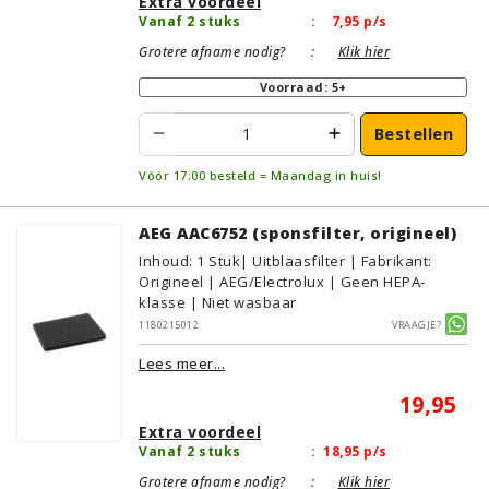
Extra voordeel
Vanaf 2 stuks
:
7,95
p/s
Grotere afname nodig?
:
Klik hier
Voorraad: 5+
Bestellen
Vóór 17:00 besteld = Maandag in huis!
AEG AAC6752 (sponsfilter, origineel)
Inhoud
:
1
Stuk
| Uitblaasfilter | Fabrikant:
Origineel | AEG/Electrolux | Geen HEPA-
klasse | Niet wasbaar
1180215012
Vraagje?
Lees meer...
19,95
Extra voordeel
Vanaf 2 stuks
:
18,95
p/s
Grotere afname nodig?
:
Klik hier