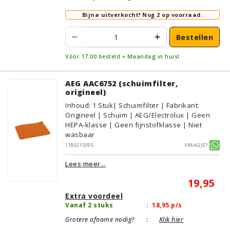
Bijna uitverkocht!
Nog 2 op voorraad.
Bestellen
Vóór 17:00 besteld = Maandag in huis!
AEG AAC6752 (schuimfilter,
origineel)
Inhoud
:
1
Stuk
| Schuimfilter | Fabrikant:
Origineel | Schuim | AEG/Electrolux | Geen
HEPA-klasse | Geen fijnstofklasse | Niet
wasbaar
1180215095
Vraagje?
Lees meer...
19,95
Extra voordeel
Vanaf 2 stuks
:
18,95
p/s
Grotere afname nodig?
:
Klik hier