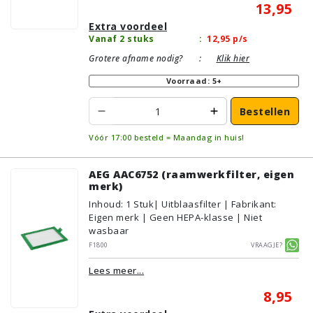
13,95
Extra voordeel
Vanaf 2 stuks
:
12,95
p/s
Grotere afname nodig?
:
Klik hier
Voorraad: 5+
Bestellen
Vóór 17:00 besteld = Maandag in huis!
AEG AAC6752 (raamwerkfilter, eigen
merk)
Inhoud
:
1
Stuk
| Uitblaasfilter | Fabrikant:
Eigen merk | Geen HEPA-klasse | Niet
wasbaar
F1800
Vraagje?
Lees meer...
8,95