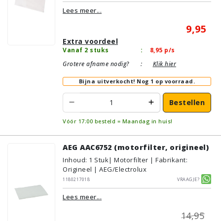
Lees meer...
9,95
Extra voordeel
Vanaf 2 stuks
:
8,95
p/s
Grotere afname nodig?
:
Klik hier
Bijna uitverkocht!
Nog 1 op voorraad.
Bestellen
Vóór 17:00 besteld = Maandag in huis!
AEG AAC6752 (motorfilter, origineel)
Inhoud
:
1
Stuk
| Motorfilter | Fabrikant:
Origineel | AEG/Electrolux
1180217018
Vraagje?
Lees meer...
14,95