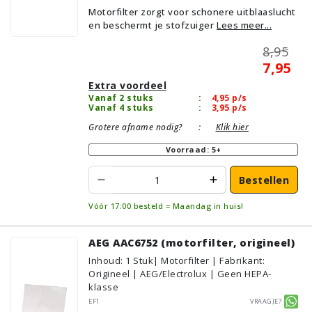
Motorfilter zorgt voor schonere uitblaaslucht
en beschermt je stofzuiger
Lees meer...
8,95
7,95
Extra voordeel
Vanaf 2 stuks
:
4,95
p/s
Vanaf 4 stuks
:
3,95
p/s
Grotere afname nodig?
:
Klik hier
Voorraad: 5+
Bestellen
Vóór 17:00 besteld = Maandag in huis!
AEG AAC6752 (motorfilter, origineel)
Inhoud
:
1
Stuk
| Motorfilter | Fabrikant:
Origineel | AEG/Electrolux | Geen HEPA-
klasse
EF1
Vraagje?