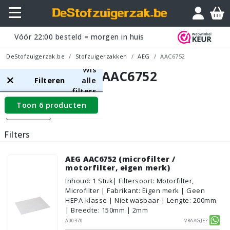
Vóór
22:00
besteld = morgen in huis
DeStofzuigerzak.be
Stofzuigerzakken
AEG
AAC6752
Wis
AEG AAC6752
Filteren
alle
filters
Toon 6 producten
Filters
Filters
AEG AAC6752 (microfilter /
motorfilter, eigen merk)
Inhoud
:
1
Stuk
| Filtersoort: Motorfilter,
Microfilter | Fabrikant: Eigen merk | Geen
HEPA-klasse | Niet wasbaar | Lengte: 200mm
| Breedte: 150mm | 2mm
A00370
Vraagje?