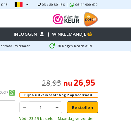
|
 €
15
03 / 80 80 186
06-44 900 600
INLOGGEN
|
WINKELMANDJE
oorraad leverbaar
30 Dagen bedenktijd
26,95
28,95
nu
duct?
Bijna uitverkocht!
Nog 2 op voorraad.
Bestellen
Vóór 23:59 besteld = Maandag verzonden!