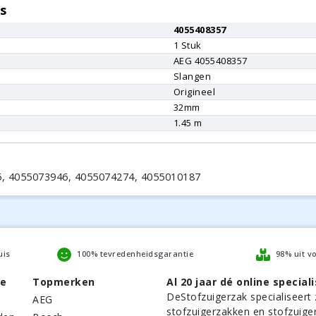
s
4055408357
1
Stuk
AEG
4055408357
Slangen
Origineel
r
32mm
1.45 m
, 4055073946, 4055074274, 4055010187
uis
100% tevredenheidsgarantie
98% uit v
be
Topmerken
Al 20 jaar dé online speciali
DeStofzuigerzak
specialiseert 
AEG
stofzuigerzakken en stofzuige