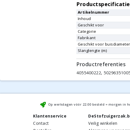
Productspecificatie
Artikelnummer
Inhoud
Geschikt voor
Categorie
Fabrikant
Geschikt voor buisdiamete
Slanglengte (m)
Productreferenties
4055400222, 50296351005
Op werkdagen vóór
22:00
besteld = morgen in h
Klantenservice
DeStofzuigerzak.
Contact
Veilig winkelen