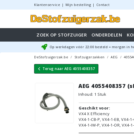
Klantenservice
|
Mijn bestelling
|
Contact
ZOEK OP STOFZUIGER
ONDERDELEN
KO
Op werkdagen vóór
22:00
besteld = morgen in h
DeStofzuigerzak.be
Stofzuigerzakken
AEG
40554
Terug naar
AEG 4055408357
AEG 4055408357 (sl
Inhoud
:
1
Stuk
G
eschikt voor:
VX4 X Efficiency
VX4-1-CB-P, VX4-1-EB, VX4-1
VX4-1-IW-P, VX4-1-OR, VX4-1