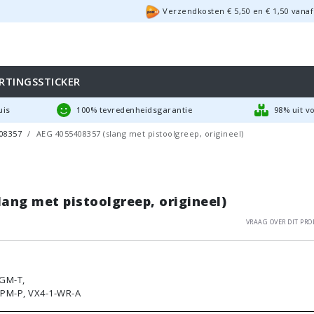
Verzendkosten €
5,50
en
€
1,50
vanaf
RTINGSSTICKER
uis
100% tevredenheidsgarantie
98% uit v
08357
AEG 4055408357 (slang met pistoolgreep, origineel)
ang met pistoolgreep, origineel)
Vraag over dit pro
-GM-T,
-PM-P, VX4-1-WR-A