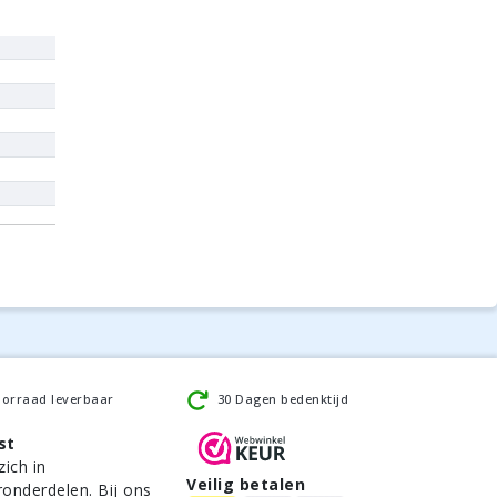
oorraad leverbaar
30 Dagen bedenktijd
st
zich in
Veilig betalen
ronderdelen. Bij ons