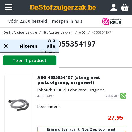
Vóór
22:00
besteld = morgen in huis
DeStofzuigerzak.be
Stofzuigerzakken
AEG
4055354197
Wis
AEG 4055354197
Filteren
alle
filters
Toon 1 product
Slangen
AEG 4055354197 (slang met
pistoolgreep, origineel)
Inhoud
:
1
Stuk
| Fabrikant: Origineel
4055354197
Vraagje?
Lees meer...
27,95
Bijna uitverkocht!
Nog 2 op voorraad.