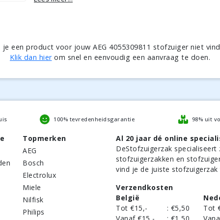
 je een product voor jouw AEG 4055309811 stofzuiger niet vin
Klik dan hier
om snel en eenvoudig een aanvraag te doen.
uis
100% tevredenheidsgarantie
98% uit v
be
Topmerken
Al 20 jaar dé online speciali
DeStofzuigerzak
specialiseert 
AEG
stofzuigerzakken en stofzuige
den
Bosch
vind je de juiste stofzuigerzak
Electrolux
Miele
Verzendkosten
België
Ned
Nilfisk
Tot €15,-
:
€5,50
Tot 
Philips
Vanaf €15,-
:
€1,50
Vana