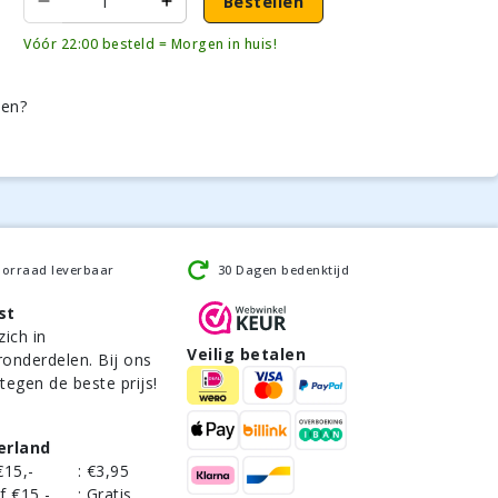
Bestellen
Vóór 22:00 besteld = Morgen in huis!
den?
oorraad leverbaar
30 Dagen bedenktijd
st
zich in
Veilig betalen
ronderdelen. Bij ons
 tegen de beste prijs!
erland
€15,-
:
€3,95
f €15,-
:
Gratis