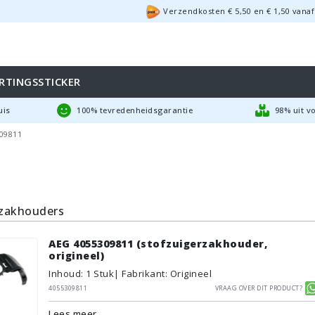
Verzendkosten €
5,50
en
€
1,50
vanaf
RTINGSSTICKER
uis
100% tevredenheidsgarantie
98% uit v
09811
rzakhouders
AEG 4055309811 (stofzuigerzakhouder,
origineel)
Inhoud
:
1
Stuk
| Fabrikant: Origineel
4055309811
Vraag over dit product?
Lees meer...