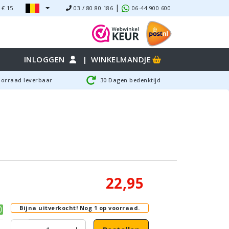
|
 €
15
03 / 80 80 186
06-44 900 600
INLOGGEN
|
WINKELMANDJE
oorraad leverbaar
30 Dagen bedenktijd
22,95
Bijna uitverkocht!
Nog 1 op voorraad.