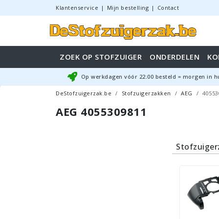
Klantenservice
|
Mijn bestelling
|
Contact
ZOEK OP STOFZUIGER
ONDERDELEN
KO
Op werkdagen vóór
22:00
besteld = morgen in h
DeStofzuigerzak.be
Stofzuigerzakken
AEG
40553
AEG 4055309811
Stofzuige