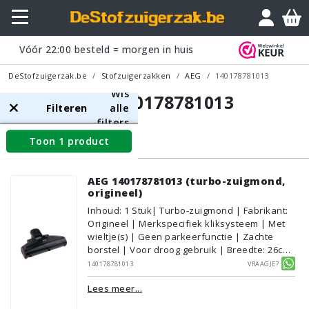
Vóór
22:00
besteld = morgen in huis
DeStofzuigerzak.be
Stofzuigerzakken
AEG
140178781013
Wis
AEG 140178781013
Filteren
alle
filters
Toon 1 product
Zuigmonden groot
AEG 140178781013 (turbo-zuigmond,
origineel)
Inhoud
:
1
Stuk
| Turbo-zuigmond | Fabrikant:
Origineel | Merkspecifiek kliksysteem | Met
wieltje(s) | Geen parkeerfunctie | Zachte
borstel | Voor droog gebruik | Breedte: 26cm
| Zonder verlichting | Met kliksysteem |
140178781013
Vraagje?
Zwart | AEG/Electrolux | Geschikt voor
Lees meer...
vloertype: Plavuizen/Tegels,
Parket/Laminaat, PVC/Vinyl,