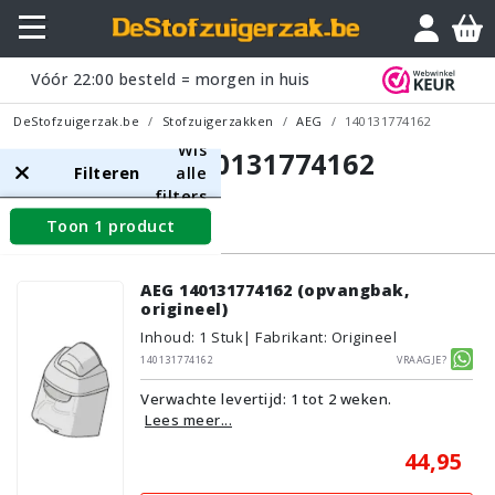
Vóór
22:00
besteld = morgen in huis
DeStofzuigerzak.be
Stofzuigerzakken
AEG
140131774162
Wis
AEG 140131774162
Filteren
alle
filters
Toon 1 product
Opvangbakken
AEG 140131774162 (opvangbak,
origineel)
Inhoud
:
1
Stuk
| Fabrikant: Origineel
140131774162
Vraagje?
Verwachte levertijd: 1 tot 2 weken.
Lees meer...
44,95