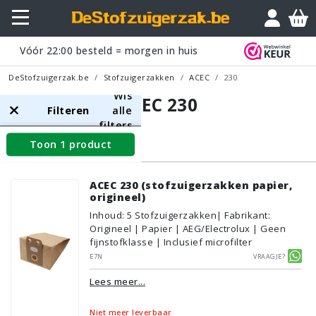
Vóór
22:00
besteld = morgen in huis
DeStofzuigerzak.be
Stofzuigerzakken
ACEC
230
Wis
ACEC 230
Filteren
alle
filters
Toon 1 product
Stofzuigerzakken
ACEC 230 (stofzuigerzakken papier,
origineel)
Inhoud
:
5
Stofzuigerzakken
| Fabrikant:
Origineel | Papier | AEG/Electrolux | Geen
fijnstofklasse | Inclusief microfilter
E7N
Vraagje?
Lees meer...
Niet meer leverbaar