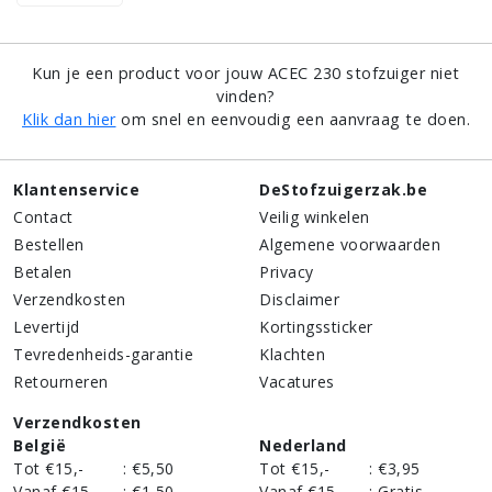
Kun je een product voor jouw ACEC 230 stofzuiger niet
vinden?
Klik dan hier
om snel en eenvoudig een aanvraag te doen.
Klantenservice
DeStofzuigerzak.be
Contact
Veilig winkelen
Bestellen
Algemene voorwaarden
Betalen
Privacy
Verzendkosten
Disclaimer
Levertijd
Kortingssticker
Tevredenheids-garantie
Klachten
Retourneren
Vacatures
Verzendkosten
België
Nederland
Tot €15,-
:
€5,50
Tot €15,-
:
€3,95
Vanaf €15,-
:
€1,50
Vanaf €15,-
:
Gratis