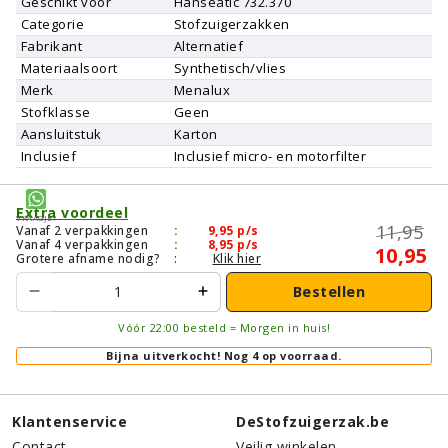
Geschikt voor
Hanseatic
732.370
Categorie
Stofzuigerzakken
Fabrikant
Alternatief
Materiaalsoort
Synthetisch/vlies
Merk
Menalux
Stofklasse
Geen
Aansluitstuk
Karton
Inclusief
Inclusief micro- en motorfilter
Extra voordeel
Vraagje?
11,95
Vanaf 2 verpakkingen
:
9,95
p/s
Vanaf 4 verpakkingen
:
8,95
p/s
10,95
Grotere afname nodig?
:
Klik hier
Bestellen
Vóór 22:00 besteld = Morgen in huis!
Bijna uitverkocht!
Nog 4 op voorraad.
Klantenservice
DeStofzuigerzak.be
Contact
Veilig winkelen