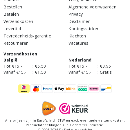
Bestellen
Algemene voorwaarden
Betalen
Privacy
Verzendkosten
Disclaimer
Levertijd
Kortingssticker
Tevredenheids-garantie
Klachten
Retourneren
Vacatures
Verzendkosten
België
Nederland
Tot €15,-
:
€5,50
Tot €15,-
:
€3,95
Vanaf €15,-
:
€1,50
Vanaf €15,-
:
Gratis
Alle prijzen zijn in Euro's,
incl
. BTW en excl. eventuele verzendkosten.
Productafbeeldingen zijn slechts ter indicatie.
©
2006
-
2026
DeStofzuigerzak.be