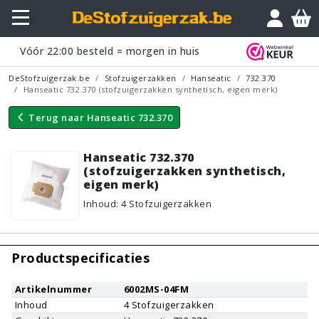
Vraagje?
Vóór
22:00
besteld = morgen in huis
DeStofzuigerzak.be
Stofzuigerzakken
Hanseatic
732.370
Hanseatic 732.370 (stofzuigerzakken synthetisch, eigen merk)
Terug naar
Hanseatic 732.370
Hanseatic 732.370
(stofzuigerzakken synthetisch,
eigen merk)
Inhoud
:
4
Stofzuigerzakken
Productspecificaties
Artikelnummer
6002MS-04FM
Inhoud
4
Stofzuigerzakken