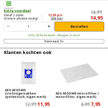
Vraagje?
Extra voordeel
18,95
Vanaf 2 stuks
:
12,95
p/s
14,95
Grotere afname nodig?
:
Klik hier
Bestellen
Vóór 22:00 besteld = Morgen in huis!
Voorraad: 5+
Klanten kochten ook
AEG AEO5440
(stofzuigerzakken
AEG AEO5440 (microfilter /
synthetisch, eigen merk)
motorfilter, eigen merk)
11,95
7,95
12,95
8,95