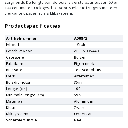
zuigmond). De lengte van de buis is verstelbaar tussen 60 en
100 centimeter. Ook geschikt voor Miele stofzuigers met een
vierkante uitsparing als kliksysteem.
Productspecificaties
Artikelnummer
A00842
Inhoud
1
Stuk
Geschikt voor
AEG
AEO5440
Categorie
Buizen
Fabrikant
Eigen merk
Buissoort
Telescoopbuis
Merk
Alternatief
Buisdiameter
35mm
Lengte (cm)
100
Minimale lengte (cm)
59.5
Materiaal
Aluminium
Kleur
Zwart
Kliksysteem
Onderkant
Scharnierfunctie
Nee